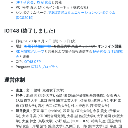
SPT 研究会
、
IS 研究会
と共催
PC: 松本 直人 (さくらインターネット株式会社)
シンポジウムページ:
第9回災害コミュニケーションシンポジウム
(DCS2019)
IOT48 (終了しました)
日程: 2020 年 3 月 2 日 (月) 〜 3 日 (火)
場所:
IB電子情報館中棟
(名古屋大学 東山キャンパス)
オンライン開催
RDM研究グループ
と共催および電子情報通信学会
IA研究会
,
SITE研究
会
と連催
CfP:
IOT48
CFP
Program:
IOT48 プログラム
運営体制
主査
：宮下 健輔 (京都女子大学)
幹事
：池部 実 (大分大学), 石島 悌 (製品評価技術基盤機構), 石橋 勇人
(大阪市立大学), 北口 善明 (東京工業大学), 佐藤 聡 (筑波大学), 中村 素
典 (京都大学), 西村 浩二 (広島大学), 村上 登志男 (学習院大学)
運営委員
：安東 孝二 (mokha), 和泉 諭 (東北大学), 今泉 貴史 (千葉大
学), 大木 朱美 (KDDI総合研究所), 大谷 誠 (佐賀大学), 大平 健司 (大阪大
学), 大森 幹之 (鳥取大学), 小野 成志 (CCC-TIES), 柏崎 礼生 (国立情報
学研究所), 岸場 清悟 (広島大学), 久保田 真一郎 (熊本大学), 計 宇生 (国