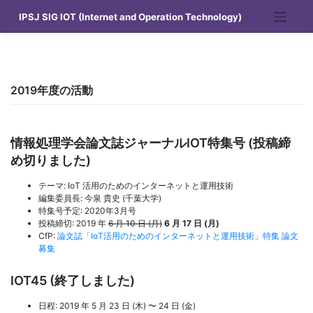
Skip
IPSJ SIG IOT (Internet and Operation Technology)
to
content
2019年度の活動
情報処理学会論文誌ジャーナルIOT特集号 (投稿締
め切りました)
テーマ: IoT 活用のためのインターネットと運用技術
編集委員長: 今泉 貴史 (千葉大学)
特集号予定: 2020年3月号
投稿締切: 2019 年
6 月 10 日 (月)
6 月 17 日 (月)
CfP:
論文誌「IoT活用のためのインターネットと運用技術」特集 論文
募集
IOT45 (終了しました)
日程: 2019 年 5 月 23 日 (木) 〜 24 日 (金)