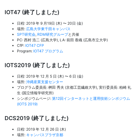
IOT47 (終了しました)
日程: 2019 年 9 月19日 (木) 〜 20日 (金)
場所:
広島大学東千田キャンパス
SPT研究会
,
RDM研究グループ
と共催
PC: 西村 浩二 (広島大学), LA: 前田 香織 (広島市立大学)
CfP:
IOT47 CFP
Program:
IOT47 プログラム
IOTS2019 (終了しました)
日程: 2019 年 12 月 5 日 (木) 〜 6 日 (金)
場所:
沖縄産業支援センター
プログラム委員長: 桝田 秀夫 (京都工芸繊維大学), 実行委員長: 柏崎 礼
生 (国立情報学研究所)
シンポジウムページ:
第12回インターネットと運用技術シンポジウム
(IOTS 2019)
DCS2019 (終了しました)
日程: 2019 年 12 月 26 日 (木)
場所:
キャンパスプラザ京都