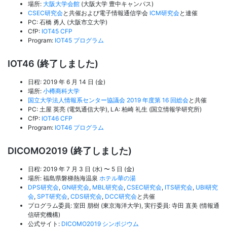
場所:
大阪大学会館
(大阪大学 豊中キャンパス)
CSEC研究会
と共催および電子情報通信学会
ICM研究会
と連催
PC: 石橋 勇人 (大阪市立大学)
CfP:
IOT45 CFP
Program:
IOT45 プログラム
IOT46 (終了しました)
日程: 2019 年 6 月 14 日 (金)
場所:
小樽商科大学
国立大学法人情報系センター協議会
2019 年度第 16 回総会
と共催
PC: 土屋 英亮 (電気通信大学), LA: 柏崎 礼生 (国立情報学研究所)
CfP:
IOT46 CFP
Program:
IOT46 プログラム
DICOMO2019 (終了しました)
日程: 2019 年 7 月 3 日 (水) 〜 5 日 (金)
場所: 福島県磐梯熱海温泉
ホテル華の湯
DPS研究会
,
GN研究会
,
MBL研究会
,
CSEC研究会
,
ITS研究会
,
UBI研究
会
,
SPT研究会
,
CDS研究会
,
DCC研究会
と共催
プログラム委員: 室田 朋樹 (東京海洋大学), 実行委員: 寺田 直美 (情報通
信研究機構)
公式サイト:
DICOMO2019 シンポジウム