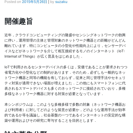
Posted on
2015年5月26日
|
by
suzaku
開催趣旨
近年，クラウドコンピューティングの隆盛やセンシングネットワークの勃興
に伴い，運用管理の主体と管理対象のネットワーク機器との距離がどんどん
離れています．特にコンピュータの小型化や性能向上により，センサーデバ
イスなどがネットワークを介して相互接続するモノのインターネット（IoT:
Internat of Things）が広く普及をはじめました．
IoTで利用されるセンターデバイスの多くは，安価であることが要求されつつ
省電力化や小型化などの制約があります．そのため，必ずしも一般的なネッ
トワーク機器と同等の機能を有しておらず，従来と同じ管理手法やセキュリ
ティ対策が適用できない場面が増えました．この他にもスマートフォンに代
表されるスマートデバイスも多くのネットワークに接続されていおり，多種
多様なネットワーク機器に対する対策が必要となっています．
本シンポジウムは，このような多種多様で多数の対象（ネットワーク機器お
よび利用者）に対してどのような留意が必要か，どのような運用手法が効率
的であるか等を議論し，社会基盤の一つであるインターネットの安定的な構
築や運用およびその研究に寄与することを目的とします．