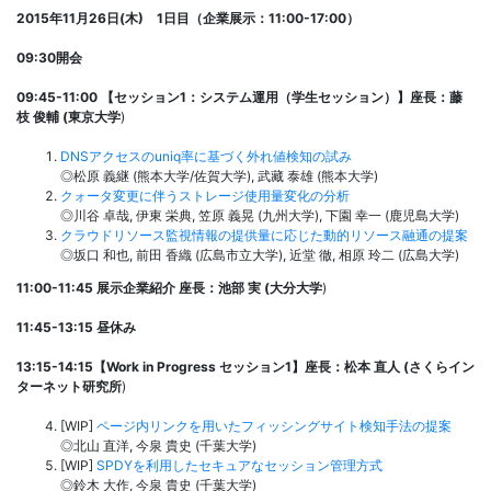
2015年11月26日(木) 1日目（企業展示：11:00-17:00）
09:30開会
09:45-11:00 【セッション1：
システム運用
（学生セッション）】座長：藤
枝 俊輔 (東京大学
)
DNSアクセスのuniq率に基づく外れ値検知の試み
◎松原 義継 (熊本大学/佐賀大学), 武藏 泰雄 (熊本大学)
クォータ変更に伴うストレージ使用量変化の分析
◎川谷 卓哉, 伊東 栄典, 笠原 義晃 (九州大学), 下園 幸一 (鹿児島大学)
クラウドリソース監視情報の提供量に応じた動的リソース融通の提案
◎坂口 和也, 前田 香織 (広島市立大学), 近堂 徹, 相原 玲二 (広島大学)
11:00-11:45 展示企業紹介
座長：池部 実 (
大分大学
)
11:45-13:15 昼休み
13:15-14:15【Work in Progress セッション1
】座長：
松本 直人 (さくらイン
ターネット研究所
)
[WIP]
ページ内リンクを用いたフィッシングサイト検知手法の提案
◎北山 直洋, 今泉 貴史 (千葉大学)
[WIP]
SPDYを利用したセキュアなセッション管理方式
◎鈴木 大作, 今泉 貴史 (千葉大学)