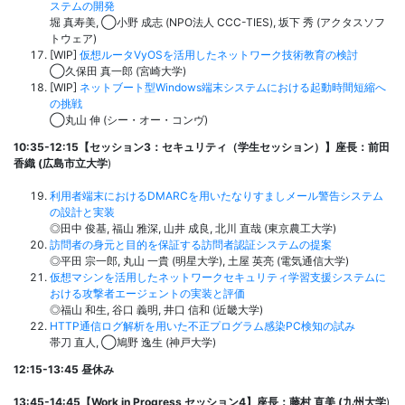
ステムの開発
堀 真寿美, ◯小野 成志 (NPO法人 CCC-TIES), 坂下 秀 (アクタスソフ
トウェア)
[WIP]
仮想ルータVyOSを活用したネットワーク技術教育の検討
◯久保田 真一郎 (宮崎大学)
[WIP]
ネットブート型Windows端末システムにおける起動時間短縮へ
の挑戦
◯丸山 伸 (シー・オー・コンヴ)
10:35-12:15【
セッション3：
セキュリティ
（学生セッション）】座長：
前田
香織 (広島市立大学
)
利用者端末におけるDMARCを用いたなりすましメール警告システム
の設計と実装
◎田中 俊基, 福山 雅深, 山井 成良, 北川 直哉 (東京農工大学)
訪問者の身元と目的を保証する訪問者認証システムの提案
◎平田 宗一郎, 丸山 一貴 (明星大学), 土屋 英亮 (電気通信大学)
仮想マシンを活用したネットワークセキュリティ学習支援システムに
おける攻撃者エージェントの実装と評価
◎福山 和生, 谷口 義明, 井口 信和 (近畿大学)
HTTP通信ログ解析を用いた不正プログラム感染PC検知の試み
帯刀 直人, ◯鳩野 逸生 (神戸大学)
12:15-13:45 昼休み
13:45-14:45【
Work in Progress セッション4
】座長：藤村 直美 (九州大学
)