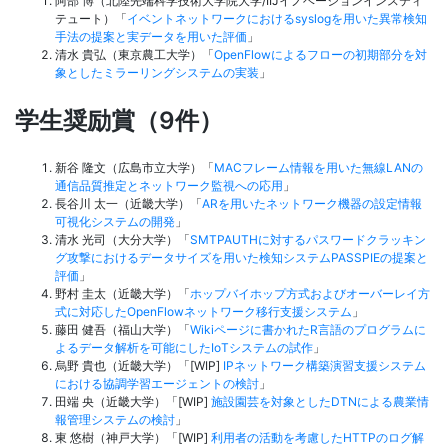
阿部 博（北陸先端科学技術大学院大学/IIJイノベーションインスティ
テュート）「
イベントネットワークにおけるsyslogを用いた異常検知
手法の提案と実データを用いた評価
」
清水 貴弘（東京農工大学）「
OpenFlowによるフローの初期部分を対
象としたミラーリングシステムの実装
」
学生奨励賞（9件）
新谷 隆文（広島市立大学）「
MACフレーム情報を用いた無線LANの
通信品質推定とネットワーク監視への応用
」
長谷川 太一（近畿大学）「
ARを用いたネットワーク機器の設定情報
可視化システムの開発
」
清水 光司（大分大学）「
SMTPAUTHに対するパスワードクラッキン
グ攻撃におけるデータサイズを用いた検知システムPASSPIEの提案と
評価
」
野村 圭太（近畿大学）「
ホップバイホップ方式およびオーバーレイ方
式に対応したOpenFlowネットワーク移行支援システム
」
藤田 健吾（福山大学）「
Wikiページに書かれたR言語のプログラムに
よるデータ解析を可能にしたIoTシステムの試作
」
烏野 貴也（近畿大学）「[WIP]
IPネットワーク構築演習支援システム
における協調学習エージェントの検討
」
田端 央（近畿大学）「[WIP]
施設園芸を対象としたDTNによる農業情
報管理システムの検討
」
東 悠樹（神戸大学）「[WIP]
利用者の活動を考慮したHTTPのログ解