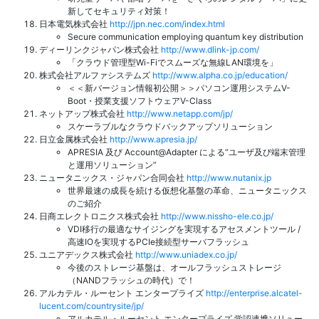
新してセキュリティ対策！
日本電気株式会社
http://jpn.nec.com/index.html
Secure communication employing quantum key distribution
ディーリンクジャパン株式会社
http://www.dlink-jp.com/
「クラウド管理型Wi-Fiでスムーズな無線LAN環境を」
株式会社アルファシステムズ
http://www.alpha.co.jp/education/
＜＜新バージョン情報初公開＞＞パソコン運用システムV-
Boot・授業支援ソフトウェアV-Class
ネットアップ株式会社
http://www.netapp.com/jp/
スケーラブルなクラウドバックアップソリューション
日立金属株式会社
http://www.apresia.jp/
APRESIA 及び Account@Adapter による“ユーザ及び端末管理
と運用ソリューション”
ニュータニックス・ジャパン合同会社
http://www.nutanix.jp
世界最速の成長を続ける仮想化基盤の革命、ニュータニックス
のご紹介
日商エレクトロニクス株式会社
http://www.nissho-ele.co.jp/
VDI移行の最適なサイジングを実現するアセスメントツール /
高速IOを実現するPCIe接続型サーバフラッシュ
ユニアデックス株式会社
http://www.uniadex.co.jp/
今後のストレージ基盤は、オールフラッシュストレージ
（NANDフラッシュの時代）で！
アルカテル・ルーセント エンタープライズ
http://enterprise.alcatel-
lucent.com/countrysite/jp/
アルカテル・ルーセント エンタープライズ 学認連携ソリュー