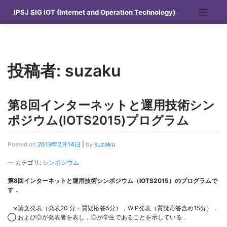
Skip
IPSJ SIG IOT (Internet and Operation Technology)
to
content
投稿者:
suzaku
第8回インターネットと運用技術シン
ポジウム(IOTS2015)プログラム
Posted on
2019年2月14日
|
by
suzaku
— カテゴリ:
シンポジウム
第8回インターネットと運用技術シンポジウム（IOTS2015）のプログラムで
す．
※論文発表（発表20 分・質疑応答5分），WIP発表（質疑応答含め15分）．
◯ および◎が発表者を表し，◎が学生であることを示している．