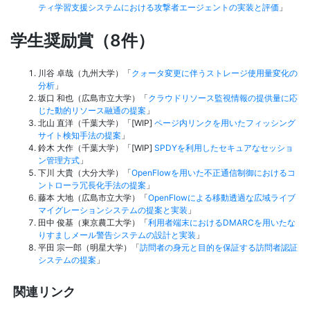
ティ学習支援システムにおける攻撃者エージェントの実装と評価
」
学生奨励賞（8件）
川谷 卓哉（九州大学）「
クォータ変更に伴うストレージ使用量変化の
分析
」
坂口 和也（広島市立大学）「
クラウドリソース監視情報の提供量に応
じた動的リソース融通の提案
」
北山 直洋（千葉大学）「[WIP]
ページ内リンクを用いたフィッシング
サイト検知手法の提案
」
鈴木 大作（千葉大学）「[WIP]
SPDYを利用したセキュアなセッショ
ン管理方式
」
下川 大貴（大分大学）「
OpenFlowを用いた不正通信制御におけるコ
ントローラ冗長化手法の提案
」
藤本 大地（広島市立大学）「
OpenFlowによる移動透過な広域ライブ
マイグレーションシステムの提案と実装
」
田中 俊基（東京農工大学）「
利用者端末におけるDMARCを用いたな
りすましメール警告システムの設計と実装
」
平田 宗一郎（明星大学）「
訪問者の身元と目的を保証する訪問者認証
システムの提案
」
関連リンク