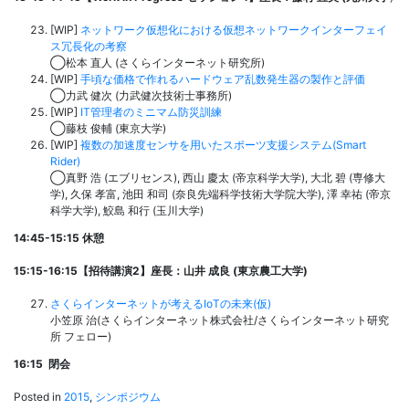
[WIP]
ネットワーク仮想化における仮想ネットワークインターフェイ
ス冗長化の考察
◯松本 直人 (さくらインターネット研究所)
[WIP]
手頃な価格で作れるハードウェア乱数発生器の製作と評価
◯力武 健次 (力武健次技術士事務所)
[WIP]
IT管理者のミニマム防災訓練
◯藤枝 俊輔 (東京大学)
[WIP]
複数の加速度センサを用いたスポーツ支援システム(Smart
Rider)
◯真野 浩 (エブリセンス), 西山 慶太 (帝京科学大学), 大北 碧 (専修大
学), 久保 孝富, 池田 和司 (奈良先端科学技術大学院大学), 澤 幸祐 (帝京
科学大学), 鮫島 和行 (玉川大学)
14:45-15:15 休憩
15:15-16:15【招待講演2】座長：
山井 成良 (
東京農工大学)
さくらインターネットが考えるIoTの未来(仮)
小笠原 治(さくらインターネット株式会社/さくらインターネット研究
所 フェロー)
16:15 閉会
Posted in
2015
,
シンポジウム