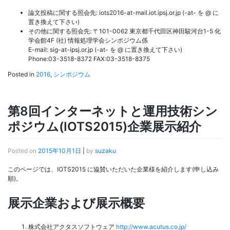
論文投稿に関する照会先: iots2016-at-mail.iot.ipsj.or.jp (-at- を @ に
置き換えて下さい)
その他に関する照会先: 〒101-0062 東京都千代田区神田駿河台1-5 化
学会館4F (社) 情報処理学会シンポジウム係
E-mail: sig-at-ipsj.or.jp (-at- を @ に置き換えて下さい)
Phone:03-3518-8372 FAX:03-3518-8375
Posted in
2016
,
シンポジウム
第8回インターネットと運用技術シン
ポジウム(IOTS2015)企業展示紹介
Posted on
2015年10月1日
|
by
suzaku
このページでは、IOTS2015 に協賛いただいた企業様を紹介します(申し込み
順)。
展示企業および展示概要
株式会社アクタスソフトウェア
http://www.acutus.co.jp/