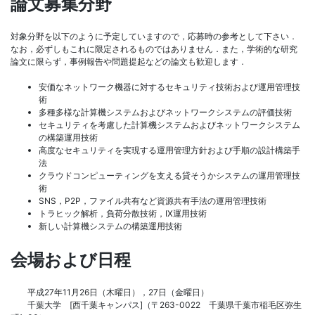
論文募集分野
対象分野を以下のように予定していますので，応募時の参考として下さい．
なお，必ずしもこれに限定されるものではありません．また，学術的な研究
論文に限らず，事例報告や問題提起などの論文も歓迎します．
安価なネットワーク機器に対するセキュリティ技術および運用管理技
術
多種多様な計算機システムおよびネットワークシステムの評価技術
セキュリティを考慮した計算機システムおよびネットワークシステム
の構築運用技術
高度なセキュリティを実現する運用管理方針および手順の設計構築手
法
クラウドコンピューティングを支える貸そうかシステムの運用管理技
術
SNS，P2P，ファイル共有など資源共有手法の運用管理技術
トラヒック解析，負荷分散技術，IX運用技術
新しい計算機システムの構築運用技術
会場および日程
平成27年11月26日（木曜日），27日（金曜日）
千葉大学 [西千葉キャンパス]（〒263-0022 千葉県千葉市稲毛区弥生