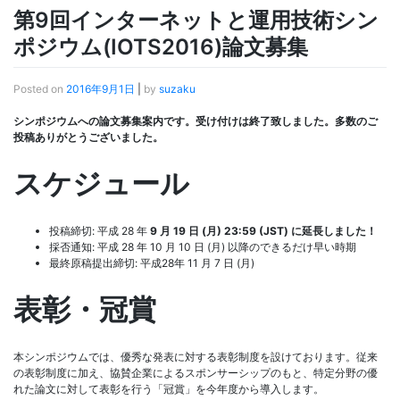
第9回インターネットと運用技術シン
ポジウム(IOTS2016)論文募集
Posted on
2016年9月1日
|
by
suzaku
シンポジウムへの論文募集案内です。受け付けは終了致しました。多数のご
投稿ありがとうございました。
スケジュール
投稿締切: 平成 28 年
9 月 19 日 (月) 23:59 (JST) に延長しました！
採否通知: 平成 28 年 10 月 10 日 (月) 以降のできるだけ早い時期
最終原稿提出締切: 平成28年 11 月 7 日 (月)
表彰・冠賞
本シンポジウムでは、優秀な発表に対する表彰制度を設けております。従来
の表彰制度に加え、協賛企業によるスポンサーシップのもと、特定分野の優
れた論文に対して表彰を行う「冠賞」を今年度から導入します。