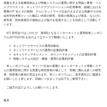
基盤を支える各種技術および情報システムの運用に関する理論と事例・ベス
トプラクティス、ネットワークアプリケーションや応用事例、組織における
業務のIT 化とその統制、さらにネットワーク社会のさまざまな現象やその社
会科学的考察といった幅広い内容の研究、技術の発展および普及、ならびに
研究者、技術者相互の連絡および協力を促進することを目的として活動して
います。
IOT 研究会ではこのたび、第9回となるインターネットと運用技術シンポジ
ウム(IOTS2016) を次のようなテーマで開催いたします。
ネットワークサービスの運用自動化
ネットワークサービスの運用の定量的評価
セキュリティマネジメント、ポリシーマネジメントの定量的評価
情報システムの設計・構築・運用の定量的評価
本シンポジウムは、サイバー社会の基盤たるインターネットと情報システ
ムの運用技術に関する貴重な研究発表の場として、実務に携わる多くの研究
者・技術者の参加が見込まれます。本シンポジウムに、是非貴社のご協賛を
お願いしたく存じます。詳細につきましては以下をご参照下さい。
ご協力のほどよろしくお願いいたします。
敬具