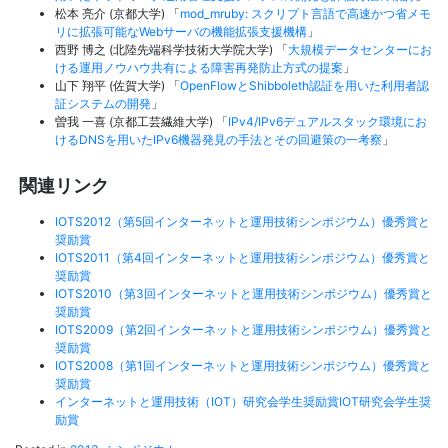
松本 亮介 (京都大学) 「
mod_mruby: スクリプト言語で高速かつ省メモ
リに拡張可能なWebサーバの機能拡張支援機構
」
西野 博之 (北陸先端科学技術大学院大学) 「
大規模データセンターにお
ける運用ノウハウ共有による障害再発防止方式の提案
」
山下 翔平 (佐賀大学) 「
OpenFlowとShibboleth認証を用いた利用者認
証システムの開発
」
曽我 一喜 (京都工芸繊維大学) 「
IPv4/IPv6デュアルスタック環境にお
けるDNSを用いたIPv6機器発見の手法とその回避策の一考察
」
関連リンク
IOTS2012（第5回インターネットと運用技術シンポジウム）優秀賞と
奨励賞
IOTS2011（第4回インターネットと運用技術シンポジウム）優秀賞と
奨励賞
IOTS2010（第3回インターネットと運用技術シンポジウム）優秀賞と
奨励賞
IOTS2009（第2回インターネットと運用技術シンポジウム）優秀賞と
奨励賞
IOTS2008（第1回インターネットと運用技術シンポジウム）優秀賞と
奨励賞
インターネットと運用技術（IOT）研究会学生奨励賞IOT研究会学生奨
励賞