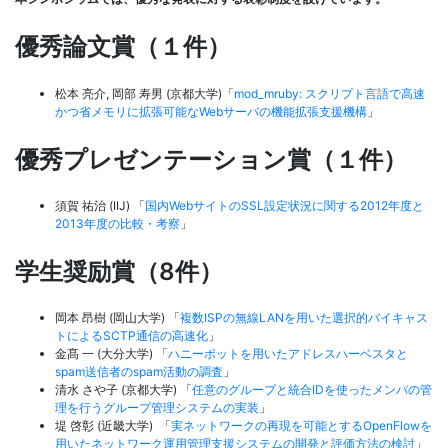
優秀論文賞（１件）
松本 亮介, 岡部 寿男 (京都大学)「
mod_mruby: スクリプト言語で高速
かつ省メモリに拡張可能なWebサーバの機能拡張支援機構
」
優秀プレゼンテーション賞（１件）
須賀 祐治 (IIJ) 「
国内WebサイトのSSL設定状況に関する2012年度と
2013年度の比較・考察
」
学生奨励賞（8件）
岡本 昂樹 (岡山大学) 「
複数ISPの無線LANを用いた選択的バイキャス
トによるSCTP通信の高速化
」
金髙 一 (大分大学) 「
ハニーポットを用いたアドレスハーベスタと
spam送信者のspam活動の調査
」
清水 さや子 (京都大学) 「
任意のグループと統合IDを使ったメンバの管
理を行うグループ管理システムの実装
」
堤 啓彰 (近畿大学) 「
実ネットワークの再現を可能とするOpenFlowを
用いたネットワーク運用管理支援システムの開発と評価方法の検討
」