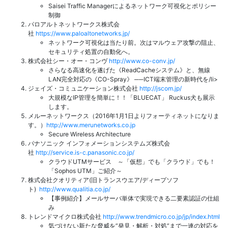
Saisei Traffic Managerによるネットワーク可視化とポリシー
制御
パロアルトネットワークス株式会
社
https://www.paloaltonetworks.jp/
ネットワーク可視化は当たり前。次はマルウェア攻撃の阻止、
セキュリティ処置の自動化へ。
株式会社シー・オー・コンヴ
http://www.co-conv.jp/
さらなる高速化を遂げた《ReadCacheシステム》と、無線
LAN完全対応の《CO-Spray》 ──ICT端末管理の新時代を/li>
ジェイズ・コミュニケーション株式会社
http://jscom.jp/
大規模なIP管理を簡単に！！「BLUECAT」 Ruckus犬も展示
します。
メルーネットワークス（2016年1月1日よりフォーティネットになりま
す。）
http://www.merunetworks.co.jp
Secure Wireless Architecture
パナソニック インフォメーションシステムズ株式会
社
http://service.is-c.panasonic.co.jp/
クラウドUTMサービス ～「仮想」でも「クラウド」でも！
「Sophos UTM」ご紹介～
株式会社クオリティア(旧トランスウエア/ディープソフ
ト)
http://www.qualitia.co.jp/
【事例紹介】メールサーバ単体で実現できる二要素認証の仕組
み
トレンドマイクロ株式会社
http://www.trendmicro.co.jp/jp/index.html
気づけない新たな脅威を”発見・解析・対処”まで一連の対応を