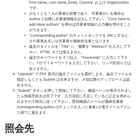
First name, Last name, Email, Country, および Organization
です。
少なくとも 1 人の著者が必要であり、共著者がいる場合は
Author 2 以降に共著者情報を記入して下さい。”Click here to
add more authors” を押せば共著者情報の入力欄を増やすこと
ができます。
“corresponding author” のチェックボックスを ON にすると、
その著者あるいは共著者が連絡担当者となります。
論文のタイトルを “Title” に、概要を “Abstract” を入力して下
さい。HTML タグは使えません。
論文のキーワードを 3 つ以上、”Keywords” に入力して下さ
い。1 行で 1 キーワードを入力して下さい。コンマ区切りでは
ありません。
“Uploads” で PDF 形式の論文ファイルを選択します。論文ファイルを
指定しなくとも Submit は出来ますが、〆切以降のアップロードは認
めません。
“Submit” ボタンを押して登録して下さい。確認ページが表示されまし
たら投稿手続きは完了です。入力項目に不足していると訂正を求めら
れますので指示に従って下さい。受領確認のメールが連絡先著者
(corresponding author のチェックが入った著者) の電子メールアドレ
ス宛てに届きます。
照会先