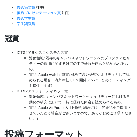
優秀論文賞
(1件)
優秀プレゼンテーション賞
(1件)
優秀学生賞
学生奨励賞
冠賞
IOTS2016 シスコシステムズ賞
対象領域: 既存のキャンパスネットワークへのプログラマビリ
ティーの適用に関する研究の中で優れた内容と認められるも
の。
賞品: Apple watch (副賞: 極めて高い研究クオリティとして認
められる場合、海外本社 SDN 開発メンバーとのミーティング
を提供します) 。
IOTS2016 フォーティネット賞
対象領域: キャンパスネットワークセキュリティーにおける自
動化の研究において、特に優れた内容と認められるもの。
賞品: Apple AirPod （入手困難な場合には、代替品をご提供さ
せていただく場合がございますので、あらかじめご了承くださ
い。）
投稿フォーマット