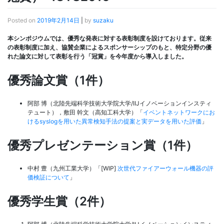
Posted on
2019年2月14日
|
by
suzaku
本シンポジウムでは、優秀な発表に対する表彰制度を設けております。従来
の表彰制度に加え、協賛企業によるスポンサーシップのもと、特定分野の優
れた論文に対して表彰を行う「冠賞」を今年度から導入しました。
優秀論文賞（1件）
阿部 博（北陸先端科学技術大学院大学/IIJイノベーションインスティ
テュート），敷田 幹文（高知工科大学）「
イベントネットワークにお
けるsyslogを用いた異常検知手法の提案と実データを用いた評価
」
優秀プレゼンテーション賞（1件）
中村 豊（九州工業大学）「[WIP]
次世代ファイアーウォール機器の評
価検証について
」
優秀学生賞（2件）