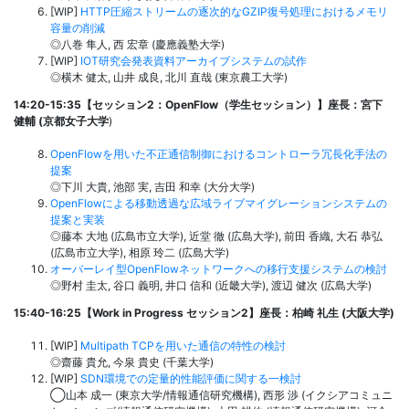
[WIP]
HTTP圧縮ストリームの逐次的なGZIP復号処理におけるメモリ
容量の削減
◎八巻 隼人, 西 宏章 (慶應義塾大学)
[WIP]
IOT研究会発表資料アーカイブシステムの試作
◎横木 健太, 山井 成良, 北川 直哉 (東京農工大学)
14:20-15:35【セッション2：OpenFlow（学生セッション）
】座長：
宮下
健輔 (京都女子大学
)
OpenFlowを用いた不正通信制御におけるコントローラ冗長化手法の
提案
◎下川 大貴, 池部 実, 吉田 和幸 (大分大学)
OpenFlowによる移動透過な広域ライブマイグレーションシステムの
提案と実装
◎藤本 大地 (広島市立大学), 近堂 徹 (広島大学), 前田 香織, 大石 恭弘
(広島市立大学), 相原 玲二 (広島大学)
オーバーレイ型OpenFlowネットワークへの移行支援システムの検討
◎野村 圭太, 谷口 義明, 井口 信和 (近畿大学), 渡辺 健次 (広島大学)
15:40-16:25【Work in Progress セッション2】座長：
柏崎 礼生 (大阪大学)
[WIP]
Multipath TCPを用いた通信の特性の検討
◎齋藤 貴允, 今泉 貴史 (千葉大学)
[WIP]
SDN環境での定量的性能評価に関する一検討
◯山本 成一 (東京大学/情報通信研究機構), 西形 渉 (イクシアコミュニ