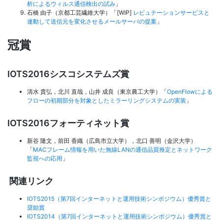
析によるウィルス通信検出の試み
」
石橋 由子（京都工芸繊維大学）「[WIP]
レピュテーションサービスと
連動して送信元を変化させるメールサーバの提案
」
冠賞
IOTS2016シスコシステムズ賞
清水 貴弘，北川 直哉，山井 成良（東京農工大学）「
OpenFlowによる
フローの初期部分を対象としたミラーリングシステムの実装
」
IOTS2016フォーティネット賞
新谷 隆文，前田 香織（広島市立大学），北口 善明（金沢大学）
「
MACフレーム情報を用いた無線LANの通信品質推定とネットワーク
監視への応用
」
関連リンク
IOTS2015（第7回インターネットと運用技術シンポジウム）優秀賞と
奨励賞
IOTS2014（第7回インターネットと運用技術シンポジウム）優秀賞と