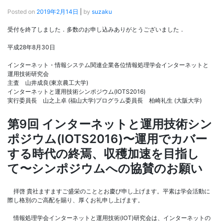
Posted on
2019年2月14日
|
by
suzaku
受付を終了しました．多数のお申し込みありがとうございました．
平成28年8月30日
インターネット・情報システム関連企業各位情報処理学会インターネットと
運用技術研究会
主査 山井成良(東京農工大学)
インターネットと運用技術シンポジウム(IOTS2016)
実行委員長 山之上卓 (福山大学)プログラム委員長 柏崎礼生 (大阪大学)
第9回 インターネットと運用技術シン
ポジウム(IOTS2016)〜運用でカバー
する時代の終焉、収穫加速を目指し
て〜シンポジウムへの協賛のお願い
拝啓 貴社ますますご盛栄のこととお慶び申し上げます。平素は学会活動に
際し格別のご高配を賜り、厚くお礼申し上げます。
情報処理学会インターネットと運用技術(IOT)研究会は、インターネットの