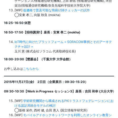
ケーションズ/情報通信研究機構), 上田 耕佑 (情報通信研究機構), 河合
栄治(情報通信研究機構/奈良先端科学技術大学院大学)
[WIP]
低価格で普及可能な簡易USBチェッカーの試作
◯安東 孝二, 向阪 秋良 (mokha)
16:25-16:50 休憩
16:50-17:50【招待講演1】座長：
安東 孝二 (
mokha)
IoT時代に向けたプラットフォーム = SORACOM事例とそのアーキテ
クチャ設計 =
玉川 憲 (株式会社ソラコム 代表取締役社長)
18:00-20:00【懇親会】（千葉大学 大学会館）
お申し込みは
こちらから
2015年11月27日(金) 2日目（企業展示：09:30-15:20）
09:30-10:30【
Work in Progress セッション3
】座長：
吉田 和幸 (大分大学
)
[WIP]
学術研究機関から構成されるPKIトラストフェデレーションにお
ける認証局統合モデルの検討
◯坂根 栄作, 西村 健, 合田 憲人 (国立情報学研究所)
[WIP]
モバイルアドホックネットワークを利用したオンライン教育シ