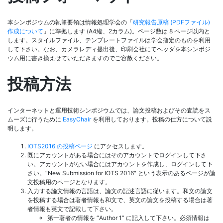
本シンポジウムの執筆要領は情報処理学会の「
研究報告原稿 (PDFファイル)
作成について
」に準拠します (A4縦、2カラム)。ページ数は 8 ページ以内と
します。スタイルファイル、テンプレートファイルは学会指定のものを利用
して下さい。なお、カメラレディ提出後、印刷会社にてヘッダを本シンポジ
ウム用に書き換えせていただきますのでご容赦ください。
投稿方法
インターネットと運用技術シンポジウムでは、論文投稿およびその査読をス
ムーズに行うために
EasyChair
を利用しております。投稿の仕方について説
明します。
IOTS2016 の投稿ページ
にアクセスします。
既にアカウントがある場合にはそのアカウントでログインして下さ
い。アカウントがない場合にはアカウントを作成し、ログインして下
さい。”New Submission for IOTS 2016″ という表示のあるページが論
文投稿用のページとなります。
入力する論文情報の言語は、論文の記述言語に従います。和文の論文
を投稿する場合は著者情報も和文で、英文の論文を投稿する場合は著
者情報も英文で記載して下さい。
第一著者の情報を “Author 1” に記入して下さい。必須情報は