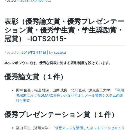
Posted in
2013
,
シンポジウム
表彰（優秀論文賞・優秀プレゼンテー
ション賞・優秀学生賞・学生奨励賞・
冠賞） -IOTS2015-
Posted on
2019年2月14日
|
by
suzaku
本シンポジウムでは、優秀な発表に対する表彰制度を設けています。
優秀論文賞（１件）
田中 俊基，福山 雅深，山井 成良，北川 直哉（東京農工大学）「
利用
者端末におけるDMARCを用いたなりすましメール警告システムの設
計と実装
」
優秀プレゼンテーション賞（１件）
福山 和生（近畿大学）「
仮想マシンを活用したネットワークセキュリ