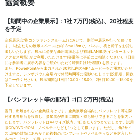
協賛概要
【期間中の企業展示】: 1社 7万円(税込)、20社程度
を予定
企業展示会場(コンファレンスルーム) において、期間中展示を行って頂けま
す。1社あたりの展示スペースは約1.8m×1.8mで、パネル、机と椅子をお貸し
出しいたします。展示に必要な商用電源および有線LAN環境(インターネット
アクセス可能) がご利用いただけます(容量等は事前にご相談ください)。1日目
には参加者に展示内容をご紹介いただく時間(1社1分程度) を設けます。
また、PowerPointから出力された30秒以内のMP4ムービーをご用意いただ
けますと、シンポジウム会場内で休憩時間等に投影いたします(投影順、回数
はご一任ください)。展示期間は1日目10:00～18:00、2日目10:00～15:00を
予定しています。
【パンフレット等の配布】:1口 2万円(税込)
当日、出展されない企業様向けです。企業展示会場内にパンフレット等を陳
列する専用台を設置し、参加者が自由に閲覧・持ち帰りできることを案内い
たします。パンフレットはA4サイズ以内、1口あたり2つまでとします。試用
版CD/DVD-ROM、ノベルティなども1つとして扱います。ただし、角2サイ
ズ以内の封筒にあらかじめ複数のパンフレットやノベルティなどを封入した
ものは、1つとして扱います。