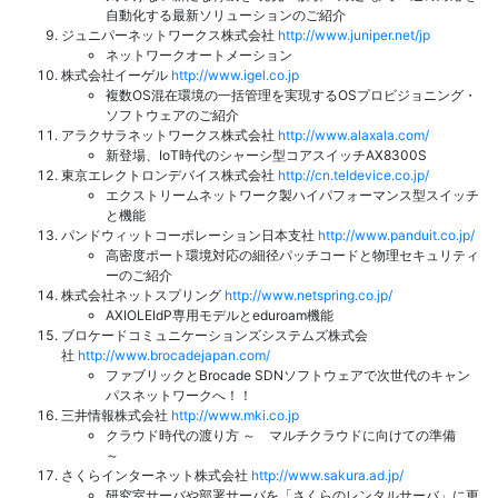
自動化する最新ソリューションのご紹介
ジュニパーネットワークス株式会社
http://www.juniper.net/jp
ネットワークオートメーション
株式会社イーゲル
http://www.igel.co.jp
複数OS混在環境の一括管理を実現するOSプロビジョニング・
ソフトウェアのご紹介
アラクサラネットワークス株式会社
http://www.alaxala.com/
新登場、IoT時代のシャーシ型コアスイッチAX8300S
東京エレクトロンデバイス株式会社
http://cn.teldevice.co.jp/
エクストリームネットワーク製ハイパフォーマンス型スイッチ
と機能
パンドウィットコーポレーション日本支社
http://www.panduit.co.jp/
高密度ポート環境対応の細径パッチコードと物理セキュリティ
ーのご紹介
株式会社ネットスプリング
http://www.netspring.co.jp/
AXIOLEIdP専用モデルとeduroam機能
ブロケードコミュニケーションズシステムズ株式会
社
http://www.brocadejapan.com/
ファブリックとBrocade SDNソフトウェアで次世代のキャン
パスネットワークへ！！
三井情報株式会社
http://www.mki.co.jp
クラウド時代の渡り方 ～ マルチクラウドに向けての準備
～
さくらインターネット株式会社
http://www.sakura.ad.jp/
研究室サーバや部署サーバを「さくらのレンタルサーバ」に更