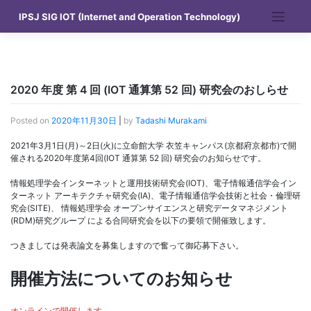
Skip
IPSJ SIG IOT (Internet and Operation Technology)
to
content
2020 年度 第 4 回 (IOT 通算第 52 回) 研究会のおしらせ
Posted on
2020年11月30日
|
by
Tadashi Murakami
2021年3月1日(月)～2日(火)に立命館大学 衣笠キャンパス(京都府京都市)で開
催される2020年度第4回(IOT 通算第 52 回) 研究会のお知らせです。
情報処理学会インターネットと運用技術研究会(IOT)、電子情報通信学会イン
ターネット アーキテクチャ研究会(IA)、電子情報通信学会技術と社会・倫理研
究会(SITE)、 情報処理学会 オープンサイエンスと研究データマネジメント
(RDM)研究グループ による合同研究会を以下の要領で開催致します。
つきましては発表論文を募集しますので奮って御応募下さい。
開催方法についてのお知らせ
オンラインで開催します。