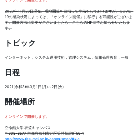
2020年11月26日現在、現地開催を目指して準備をしておりますが、COVID-
19の感染状況によっては、「オンライン開催」に移行する可能性がございま
す。開催方法に変更がございましたら、こちらのHPにてお知らせいたしま
す。
トピック
インターネット，システム運用技術，管理システム，情報倫理教育，一般
日程
2021(令和3)年3月1日(月)～2日(火)
開催場所
オンラインで開催します。
立命館大学 衣笠キャンパス
〒603-8577 京都府京都市北区等持院北町56-1
http://www.ritsumei.ac.jp/campusmap/#kic