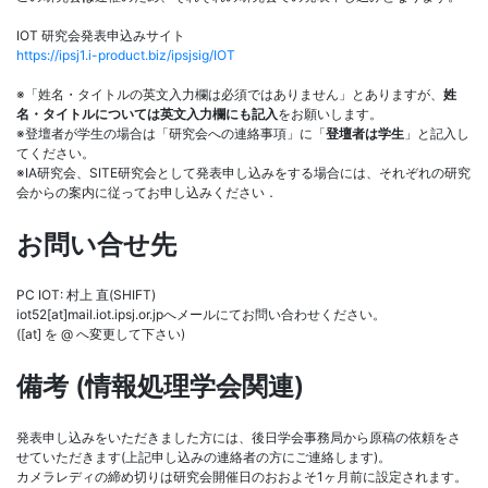
IOT 研究会発表申込みサイト
https://ipsj1.i-product.biz/ipsjsig/IOT
※「姓名・タイトルの英文入力欄は必須ではありません」とありますが、
姓
名・タイトルについては英文入力欄にも記入
をお願いします。
※登壇者が学生の場合は「研究会への連絡事項」に「
登壇者は学生
」と記入し
てください。
※IA研究会、SITE研究会として発表申し込みをする場合には、それぞれの研究
会からの案内に従ってお申し込みください．
お問い合せ先
PC IOT: 村上 直(SHIFT)
iot52[at]mail.iot.ipsj.or.jpへメールにてお問い合わせください。
([at] を @ へ変更して下さい)
備考 (情報処理学会関連)
発表申し込みをいただきました方には、後日学会事務局から原稿の依頼をさ
せていただきます(上記申し込みの連絡者の方にご連絡します)。
カメラレディの締め切りは研究会開催日のおおよそ1ヶ月前に設定されます。