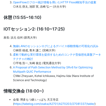
OpenFlowのフロー統計情報を用いたHTTP Flood検知手法の提案
◎木元 啓太, 池部 実, 吉崎 弘一 (大分大学)
休憩 (15:55~16:10)
IOTセッション2: (16:10~17:25)
座長: 浜元 信州 (群馬大学)
無線LANのセッションログによるデバイス移動情報の可視化の試み
◎林田 雄成, 青木 謙二 (宮崎大学)
柔軟で動的な実行環境を提供するためのコンテナ型仮想化基盤アーキ
テクチャの検討
◎平地 浩一, 矢崎 俊志 (電気通信大学)
A Proposal of Path Selection Method by SRv6 for Optimizing
Multipath QUIC Performance
◎Wei Zheyuan, Kohei Ichikawa, Hajimu Iida (Nara Institute of
Science and Technology)
情報交換会 (18:00~)
会場: 博多もつ鍋 いっぱち 天王寺店
(
https://tabelog.com/osaka/A2701/A270203/27081337/table/
)