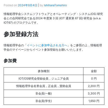
Posted on
2024年9月4日
|
by
IshiharaTomohiro
情報処理学会システムソフトウェアとオペレーティング・システム(OS) 研究
会との合同研究会である2024 年度第 3 回 (IOT 通算第 67 回) 研究会 (a.k.a.
IOT67) のプログラムです。
参加登録方法
情報処理学会の「
イベントに参加申込される方へ
」をご参照の上，情報処理
学会のマイページからイベント参加登録をお願いいたします。
参加費
参加種別
金額
IOT/OS研究会登録会員，ジュニア会員
0 円
情報処理学会名誉会員，正会員，賛助会員
2,200 円
非会員(一般)
3,300 円
非会員(学生)
1,650 円