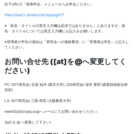
以下URLの「発表申込」メニューからお申込ください。
https://ipsj1.i-product.biz/ipsjsig/IOT
※「姓名・タイトルの英文入力欄は必須ではありません」とありますが、姓
名・タイトルについては英文入力欄にも記入をお願いします。
※登壇者が学生の場合は「研究会への連絡事項」に「登壇者は学生」と記入し
てください。
お問い合せ先 ([at]を@へ変更してく
ださい)
PC: (IOT研究会) 石原 知洋 (東京大学), (OS研究会) 深井 貴明 (産業技術総合研
究所)
LA: (IOT研究会) 三島 和宏 (大阪教育大学)
meet3[at]iot.ipsj.or.jpへメールにてお問い合わせください。
([at] を @ へ変更して下さい)