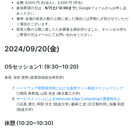
会費: 6,000 円 (社会人)，3,000 円 (学生)
参加希望の方は，
9/7(土) 12:00まで
にGoogleフォームからお申し込
みください。
備考: 会場の収容人数の上限に達した場合には早期に〆切させていただ
く場合がございます。
収容人数の上限に達したため募集を締め切りました。キャンセル待ち
ご希望の方はメールにてお問い合わせください。
2024/09/20(金)
OSセッション1: (9:30~10:20)
座長: 深井 貴明 (産業技術総合研究所)
ハードウェア障害発生時における仮想マシン移送スケジューリング
◎岡田 寿希哉, 山田 浩史 (東京農工大学)
サービスメッシュによるVehicular Edge Computingの透過性向上
◎石黒 湧大, 阿部 洋丈 (筑波大学), 藪崎 仁史 (日立製作所), 加藤 和彦
(筑波大学)
休憩 (10:20~10:30)