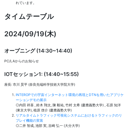
れています。
タイムテーブル
2024/09/19(木)
オープニング (14:30~14:40)
PC/LAからのお知らせ
IOTセッション1: (14:40~15:55)
座長: 市川 昊平 (奈良先端科学技術大学院大学)
INTEROPでの宇宙インターネット環境の再現とDTNを用いたアプリケ
ーションデモの展示
◎内田 祥喜 , 鈴木 翔太, 陳 毅祐, 竹村 太希 (慶應義塾大学) , 石原 知洋
(東京大学), 植原 啓介 (慶應義塾大学)
リアルタイムトラフィック可視化システムにおけるトラフィックのリ
プレイ機能の実装
◎二井 智成, 池部 実, 吉崎 弘一 (大分大学)