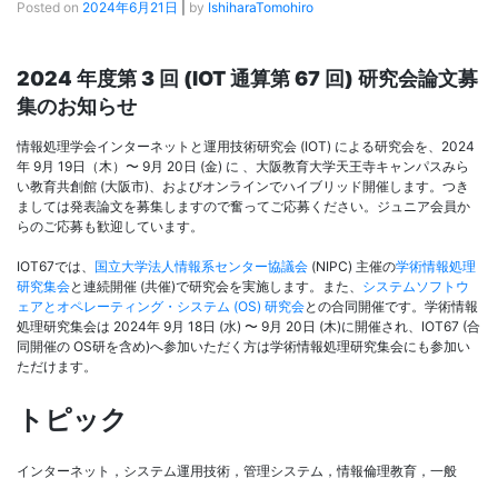
Posted on
2024年6月21日
|
by
IshiharaTomohiro
2024 年度第 3 回 (IOT 通算第 67 回) 研究会論文募
集のお知らせ
情報処理学会インターネットと運用技術研究会 (IOT) による研究会を、2024
年 9月 19日（木）〜 9月 20日 (金) に 、大阪教育大学天王寺キャンパスみら
い教育共創館 (大阪市)、およびオンラインでハイブリッド開催します。つき
ましては発表論文を募集しますので奮ってご応募ください。ジュニア会員か
らのご応募も歓迎しています。
IOT67では、
国立大学法人情報系センター協議会
(NIPC) 主催の
学術情報処理
研究集会
と連続開催 (共催)で研究会を実施します。また、
システムソフトウ
ェアとオペレーティング・システム (OS) 研究会
との合同開催です。学術情報
処理研究集会は 2024年 9月 18日 (水) 〜 9月 20日 (木)に開催され、IOT67 (合
同開催の OS研を含め)へ参加いただく方は学術情報処理研究集会にも参加い
ただけます。
トピック
インターネット，システム運用技術，管理システム，情報倫理教育，一般