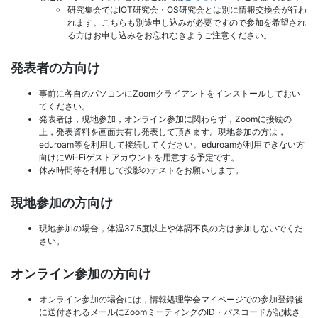
研究集会ではIOT研究会・OS研究会とは別に情報交換会が行わ
れます。こちらも別途申し込みが必要ですので参加を希望され
る方はお申し込みをお忘れなきようご注意ください。
発表者の方向け
事前に各自のパソコンにZoomクライアントをインストールしておい
てください。
発表者は，現地参加，オンライン参加に関わらず，Zoomに接続の
上，発表資料を画面共有し発表して頂きます。現地参加の方は，
eduroam等を利用して接続してください。eduroamが利用できない方
向けにWi-Fiゲストアカウントを用意する予定です。
休み時間等を利用して投影のテストをお願いします。
現地参加の方向け
現地参加の場合，体温37.5度以上や体調不良の方は参加しないでくだ
さい。
オンライン参加の方向け
オンライン参加の場合には，情報処理学会マイページでの参加登録後
に送付されるメールにZoomミーティングのID・パスコードが記載さ