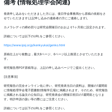
備考 (情報処理学会関連)
発表申し込みをいただきました方には、後日学会事務局から原稿の依頼をさ
せていただきます(上記申し込みの連絡者の方にご連絡します)。
カメラレディの締め切りは研究会開催日のおおよそ1ヶ月前に設定されます。
詳細については以下のURLをご参照ください。
https://www.ipsj.or.jp/kenkyukai/genko.html
原稿仕上がり枚数は，最大8ページ、6ページ以上推奨とさせていただきま
す。
研究報告用PDF原稿等は、上記の申し込みページでご提出ください。
[注意事項]
研究報告の完全オンライン化に伴い、研究発表当日の資料は、開催の1週間前
に情報処理学会電子図書館(情報学広場)に掲載されます。そのため、研究報告
に掲載される論文の公知日は、研究発表会の開催日初日の1週間前となりま
す。特許申請の扱い等の際にはご注意ください。
詳細については以下のURLをご参照ください。