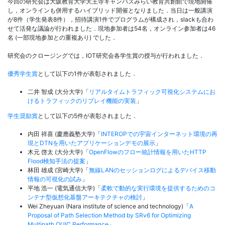
今回の研究会は大阪教育大学天王寺キャンパスみらい教育共創館で現地開催
し，オンラインも併用するハイブリッド開催となりました．当日は一般講演
が8件（学生発表8件），招待講演1件でプログラムが構成され，slackも合わ
せて活発な議論が行われました．現地参加者は54名，オンライン参加者は46
名 (一部現地参加との重複あり) でした．
研究会のクロージングでは，IOT研究会各学生賞の授与が行われました．
優秀学生賞
として以下の1件が表彰されました．
二井 智成 (大分大学)「
リアルタイムトラフィック可視化システムにお
けるトラフィックのリプレイ機能の実装
」
学生奨励賞
として以下の5件が表彰されました．
内田 祥喜 (慶應義塾大学)「
INTEROPでの宇宙インターネット環境の再
現とDTNを用いたアプリケーションデモの展示
」
木元 啓太 (大分大学)「
OpenFlowのフロー統計情報を用いたHTTP
Flood検知手法の提案
」
林田 雄成 (宮崎大学)「
無線LANのセッションログによるデバイス移動
情報の可視化の試み
」
平地 浩一 (電気通信大学)「
柔軟で動的な実行環境を提供するためのコ
ンテナ型仮想化基盤アーキテクチャの検討
」
Wei Zheyuan (Nara institute of science and technology)「
A
Proposal of Path Selection Method by SRv6 for Optimizing
Multipath QUIC Performance
」