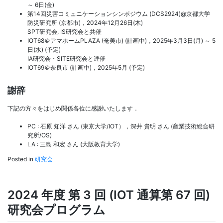
～ 6日(金)
第14回災害コミュニケーションシンポジウム (DCS2924)@京都大学
防災研究所 (京都市)，2024年12月26日(木)
SPT研究会, IS研究会と共催
IOT68＠アマホームPLAZA (奄美市) (計画中)，2025年3月3日(月) ～ 5
日(水) (予定)
IA研究会・SITE研究会と連催
IOT69＠奈良市 (計画中)，2025年5月 (予定)
謝辞
下記の方々をはじめ関係各位に感謝いたします．
PC : 石原 知洋 さん (東京大学/IOT），深井 貴明 さん (産業技術総合研
究所/OS)
LA : 三島 和宏 さん (大阪教育大学)
Posted in
研究会
2024 年度 第 3 回 (IOT 通算第 67 回)
研究会プログラム