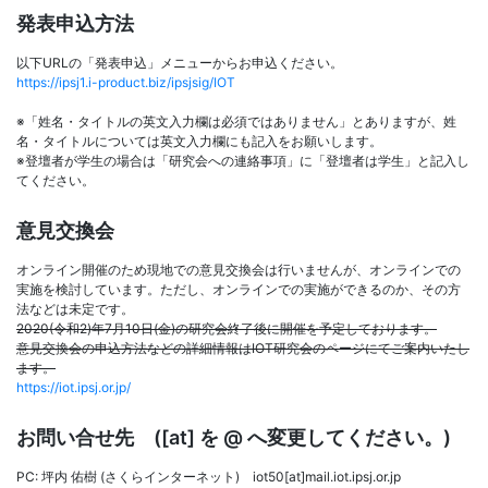
発表申込方法
以下URLの「発表申込」メニューからお申込ください。
https://ipsj1.i-product.biz/ipsjsig/IOT
※「姓名・タイトルの英文入力欄は必須ではありません」とありますが、姓
名・タイトルについては英文入力欄にも記入をお願いします。
※登壇者が学生の場合は「研究会への連絡事項」に「登壇者は学生」と記入し
てください。
意見交換会
オンライン開催のため現地での意見交換会は行いませんが、オンラインでの
実施を検討しています。ただし、オンラインでの実施ができるのか、その方
法などは未定です。
2020(令和2)年7月10日(金)の研究会終了後に開催を予定しております。
意見交換会の申込方法などの詳細情報はIOT研究会のページにてご案内いたし
ます。
https://iot.ipsj.or.jp/
お問い合せ先 ([at] を @ へ変更してください。)
PC: 坪内 佑樹 (さくらインターネット) iot50[at]mail.iot.ipsj.or.jp