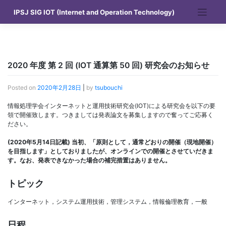
Skip
IPSJ SIG IOT (Internet and Operation Technology)
to
content
2020 年度 第 2 回 (IOT 通算第 50 回) 研究会のお知らせ
Posted on
2020年2月28日
|
by
tsubouchi
情報処理学会インターネットと運用技術研究会(IOT)による研究会を以下の要
領で開催致します。つきましては発表論文を募集しますので奮ってご応募く
ださい。
(2020年5月14日記載) 当初、「原則として，通常どおりの開催（現地開催）
を目指します」としておりましたが、オンラインでの開催とさせていだきま
す。なお、発表できなかった場合の補完措置はありません。
トピック
インターネット，システム運用技術，管理システム，情報倫理教育，一般
日程