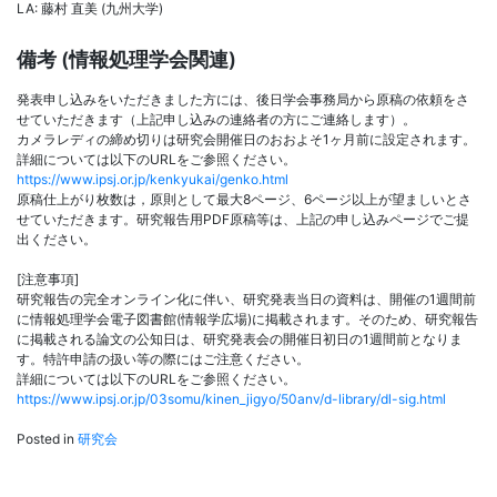
LA: 藤村 直美 (九州大学)
備考 (情報処理学会関連)
発表申し込みをいただきました方には、後日学会事務局から原稿の依頼をさ
せていただきます（上記申し込みの連絡者の方にご連絡します）。
カメラレディの締め切りは研究会開催日のおおよそ1ヶ月前に設定されます。
詳細については以下のURLをご参照ください。
https://www.ipsj.or.jp/kenkyukai/genko.html
原稿仕上がり枚数は，原則として最大8ページ、6ページ以上が望ましいとさ
せていただきます。研究報告用PDF原稿等は、上記の申し込みページでご提
出ください。
[注意事項]
研究報告の完全オンライン化に伴い、研究発表当日の資料は、開催の1週間前
に情報処理学会電子図書館(情報学広場)に掲載されます。そのため、研究報告
に掲載される論文の公知日は、研究発表会の開催日初日の1週間前となりま
す。特許申請の扱い等の際にはご注意ください。
詳細については以下のURLをご参照ください。
https://www.ipsj.or.jp/03somu/kinen_jigyo/50anv/d-library/dl-sig.html
Posted in
研究会