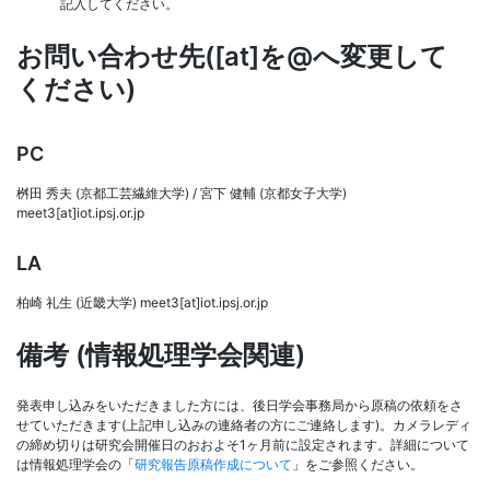
記入してください。
お問い合わせ先([at]を@へ変更して
ください)
PC
桝田 秀夫 (京都工芸繊維大学) / 宮下 健輔 (京都女子大学)
meet3[at]iot.ipsj.or.jp
LA
柏崎 礼生 (近畿大学) meet3[at]iot.ipsj.or.jp
備考 (情報処理学会関連)
発表申し込みをいただきました方には、後日学会事務局から原稿の依頼をさ
せていただきます(上記申し込みの連絡者の方にご連絡します)。カメラレディ
の締め切りは研究会開催日のおおよそ1ヶ月前に設定されます。詳細について
は情報処理学会の「
研究報告原稿作成について
」をご参照ください。