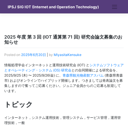
Skip
IPSJ SIG IOT (Internet and Operation Technology)
to
content
2025 年度 第 3 回 (IOT 通算第 71 回) 研究会論文募集のお
知らせ
Posted on
2025年6月20日
|
by
MiyasitaKensuke
情報処理学会インターネットと運用技術研究会 (IOT) と
システムソフトウェア
とオペレーティング・システム (OS) 研究会
との合同開催による研究会を、
2025/9/25 (木) 〜 2025/9/26(金) に、
青森県観光物産館アスパム
(青森県青森
市) およびオンラインでハイブリッド開催します。つきましては発表論文を募
集しますので奮ってご応募ください。ジュニア会員からのご応募も歓迎して
います。
トピック
インターネット，システム運用技術，管理システム，サービス管理，運用管
理技術，一般