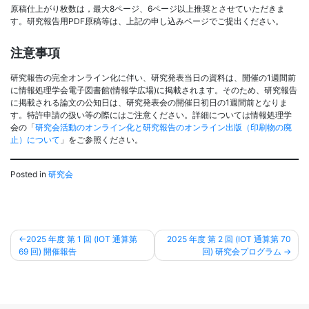
原稿仕上がり枚数は，最大8ページ、6ページ以上推奨とさせていただきま
す。研究報告用PDF原稿等は、上記の申し込みページでご提出ください。
注意事項
研究報告の完全オンライン化に伴い、研究発表当日の資料は、開催の1週間前
に情報処理学会電子図書館(情報学広場)に掲載されます。そのため、研究報告
に掲載される論文の公知日は、研究発表会の開催日初日の1週間前となりま
す。特許申請の扱い等の際にはご注意ください。詳細については情報処理学
会の「
研究会活動のオンライン化と研究報告のオンライン出版（印刷物の廃
止）について
」をご参照ください。
Posted in
研究会
投
2025 年度 第 1 回 (IOT 通算第
2025 年度 第 2 回 (IOT 通算第 70
69 回) 開催報告
回) 研究会プログラム
稿
ナ
ビ