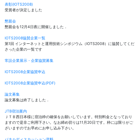
表彰(IOTS2008)
受賞者が決定しました
懇親会
懇親会を12月4日夜に開催しました．
IOTS2008協賛企業一覧
第1回 インターネットと運用技術シンポジウム（IOTS2008）に協賛してくだ
さった企業の一覧です
常設企業展示・企業協賛募集
IOTS2008企業協賛申込
IOTS2008企業協賛申込(PDF)
論文募集
論文募集は終了しました．
JTB宿泊案内
ＪＴＢ西日本様に宿泊枠の確保をお願いしています。特別料金となっており
ますので是非ご利用下さい。なお締め切りは11月20日です。枠には限りがご
ざいますのでお早めにお申し込み下さい。
パネルディスカッション資料