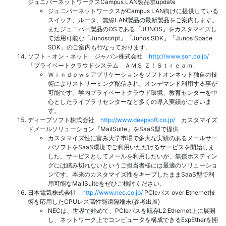
ジュニパーネットワークスCampus LAN製品群update
ジュニパーネットワークスがCampus LAN向けに提供している
スイッチ、ルータ、無線LAN製品の最新製品をご案内します。
またジュニパー製品のOSである「JUNOS」をカスタマイズし
て活用可能な「Junoscript」「Junos SDK」「Junos Space
SDK」のご案内も行なっております。
ソフト・オン・ネット ジャパン株式会社
http://www.son.co.jp/
「プライベートクラウドシステム ＡＭＳ Ｚ！Ｓｔｒｅａｍ」
Ｗｉｎｄｏｗｓアプリケーションをソフトオンネット独自の技
術によりストリーミング配信され、オンデマンド利用する事が
可能です。学内プライベートクラウド環境、教育センターを中
心としたライブラリセンターなど多くの導入実績がございま
す。
ディープソフト株式会社
http://www.deepsoft.co.jp/
カスタマイズ
ドメールソリューション『MailSuite』をSaaS型で提供
カスタマイズ性に富み大学市場で多大な実績のあるメールサー
バソフトをSaaS環境でご利用いただけるサービスを開始しま
した。サービスとしてメールを利用したいが、無償ホスティン
グには踏み切れないというご担当者様には最適のソリューショ
ンです。本来のカスタマイズ性をキープしたままSaaS型で利
用可能なMailSuiteをぜひご検討ください。
日本電気株式会社
http://www.nec.co.jp/
PCIeバス over Ethernet技
術を応用したCPUレス高性能遠隔端末(参考出展)
NECは、世界で始めて、PCIeバスを既存L2 Ethernet上に展開
し、ネットワーク上でコンピュータを構成できるExpEtherを開