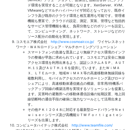
ド環境を実現することが可能となります。XenServer、KVM、
VMwareなどマルチハイパーバイザ対応となっており、既存イ
ンフラ及び既存のクラウド環境と相互運用も可能です。管理者
機能も豊富で、クラウドの設定、測定、実装、管理など包括的
なサービス管理機能を備え、負荷分散などのポリシーを設定し
て、コンピューティング、ネットワーク、ストレージなどのリ
ソース配分の自動化を実現します。
コスモエア株式会社
http://www.cosmoair.co.jp/
ワイヤレスネット
ワーク・ＷＡＮロードシェア・マルチホーミングソリューション
スマートフォンの急速な普及により無線アクセス環境のインフ
ラの整備が早急に求められています。コスモエアは安全に無線
アクセス環境を利用出来るよう、認証システムＡＳＰ、ＡＵＴ
Ｈ.１１及びＡＵＴＨ.１６を提供しています。またＷｉＭＡ
Ｘ、ＬＴＥルータ、地域ＷｉＭＡＸ等の高速移動体無線回線を
複数利用し、モバイルアクセスのマルチホーミング及びロード
シェアにより、高速移動体通信拠点の構築、非常用/待機系バ
ックアップ回線の構築活用を実現するソリューションを提案し
ます。災害時の避難所への移動体通信設備の短期設置、地上回
線切断時の通信手段の確保に強力なツールとして活用出来ま
す。
その他ＰＫＩ２０４８に対応する最新型ロードバランサＮｅｔ
ｗｉｓｅｒシリーズ及び高機能ＵＴＭ Ｆｏｒｔｉｇａｔｅシ
リーズを出展します。
コンピュータハイテック株式会社
http://www.teamfile.com/