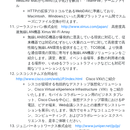
WebDAV MacからWinの文字化けを解消！「TeamFIle」チームファイ
ル
HTTPの拡張プロトコルであるWebDAVに準拠しており、
Macintosh、Windowsといった異種プラットフォーム間でスム
ーズにファイル交換が行えます。
ジーラスジャパン株式会社
http://www.xirrus.com/japan/
高密度高
速無線LAN機器 Xirrus Wi-Fi Array
無線LAN対応機器が爆発的に普及している現状に対応して、従
来機器では対応のむずかしい大量のユーザに対して高密度で高
性能な無線LAN環境を提供することで、TCO削減、より快適
な通信環境の実現に寄与する無線LAN機器ソリューションをご
紹介します。講堂、教室、イベント会場等、多数の利用者の集
まる場所や、いわゆるフラッシュトラフィックなどにも対応可
能なソリューションとなります。
シスコシステムズ合同会社
http://www.cisco.com/web/JP/index.html
Cisco VXIのご紹介
シスコが提唱する包括的なデスクトップ仮想化ソリューショ
ン、Cisco Virtual eXperience Infrastructure（VXI）をご紹介
いたします。モバイル コラボレーション用のビジネス タブレ
ット、Cisco Ciusを中心に、仮想デスクトップ環境におけるIP
電話、ビデオ端末、Web会議システムとの連携デモンストレー
ションを展示いたします。強力でセキュアなコミュニケーショ
ン、コンピューティング、およびコラボレーション エクスペ
リエンスを、是非ご体験ください。
ジュニパーネットワークス株式会社
http://www.juniper.net/jp/jp/