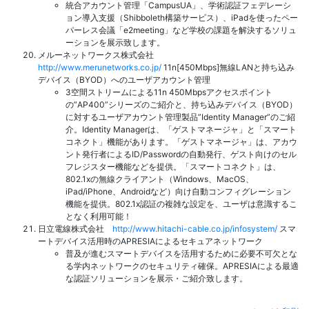
統合アカウント管理「CampusUA」、学術認証フェデレーシ
ョン導入支援（Shibboleth構築サービス）、iPadを使ったペー
パーレス会議「e2meeting」など学校の課題を解決するソリュ
ーションを展示致します。
メルーネットワークス株式会社
http://www.merunetworks.co.jp/
11n[450Mbps]無線LANと持ち込み
デバイス（BYOD）へのユーザアカウント管理
3空間ストリームによる11n 450Mbpsアクセスポイント
の”AP400”シリーズのご紹介と、持ち込みデバイス（BYOD）
に対するユーザアカウント管理製品”Identity Manager”のご紹
介。Identity Managerは、「ゲストマネージャ」と「スマート
コネクト」機能があります。「ゲストマネージャ」は、アカウ
ント発行者によるID/Passwordの自動発行、ゲスト向けのセル
フレジスター機能などを提供。「スマートコネクト」は、
802.1xの無線クライアント（Windows、MacOS、
iPad/iPhone、Androidなど）向け自動コンフィグレーション
機能を提供。802.1x認証の複雑な設定を、ユーザは意識するこ
となく利用可能！
日立電線株式会社
http://www.hitachi-cable.co.jp/infosystem/
スマ
ートデバイス活用時のAPRESIAによるセキュアネットワーク
普及が進むスマートデバイスを活用するために必要不可欠とな
る学内ネットワークのセキュリティ確保。APRESIAによる最適
な認証ソリューションを展示・ご紹介致します。