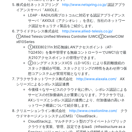
株式会社ネットスプリング
http://www.netspring.co.jp/
認証アプラ
イアンスサーバ「AXIOLE」
LDAP・RADIUS両プロトコルに対応する認証アプライアンス
サーバ「AXIOLE（アクシオレ）」を含む、当社のネットワー
ク認証セキュリティ製品をご紹介します。
アライドテレシス株式会社
http://www.allied-telesis.co.jp/
①Allied Telesis Unified Wireless Controller (UWC)②CenterCOM
x610Series
①IEEE802.11n 対応無線LANアクセスポイント（AT-
TQ2450）を集中管理する無線コントローラーでUWC1台で最
大210アクセスポイントの管理ができます。
②ロングディスタンスVCS（LD-VCS）により長距離接続の
スタック接続が可能。スタックとリングの特性をあわせ持つ仮
想コアシステムが実現可能となります。
アラクサラネットワークス株式会社
http://www.alaxala.com/
AX
シリーズによるシボレス認証連携
今後様々なサービスのクラウド化に伴い、シボレス認証による
サービスの付加価値向上が重要になります。アラクサラでは、
AXシリーズとシボレス認証の連携により、付加価値の高いネ
ットワーク構築について紹介致します。
クリエーションライン株式会社
http://www.creationline.com/
クラ
ウドマネージメントシステム(CMS)「CloudStack」
CloudStackは、マルチテナント型のプライベート/パブリック
クラウドを実装、管理、設定できるIaaS（Infrastructure as a
Service）ソリューションで、拡張性と信頼性を持ったクラウ