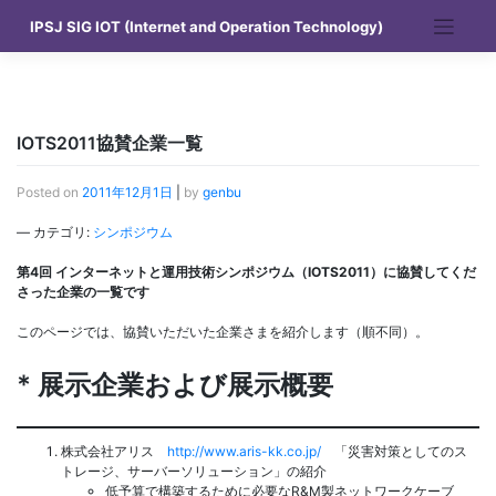
Skip
IPSJ SIG IOT (Internet and Operation Technology)
to
content
IOTS2011協賛企業一覧
Posted on
2011年12月1日
|
by
genbu
— カテゴリ:
シンポジウム
第4回 インターネットと運用技術シンポジウム（IOTS2011）に協賛してくだ
さった企業の一覧です
このページでは、協賛いただいた企業さまを紹介します（順不同）。
* 展示企業および展示概要
株式会社アリス
http://www.aris-kk.co.jp/
「災害対策としてのス
トレージ、サーバーソリューション」の紹介
低予算で構築するために必要なR&M製ネットワークケーブ