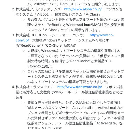
ル、eslimサーバー、Dothillストレージをご紹介いたします。
株式会社アルファシステムズ
http://www.alpha.co.jp/
パソコン管
理システム『V-Boot』、授業支援システム『V-Class』
多台数のパソコンを管理するデュアルブート対応のパソコン管
理システム『V-Boot』とWindows/Linux/MAC対応の授業支援
システム『V-Class』のデモの展示を行います。
株式会社 CO-CONV （シー・オー・コンヴ）
http://www.co-
conv.jp/
大規模Windowsネットブートシステムを可能にす
る“ReadCache”と“CO-Store (新製品)”
大規模なWindowsネットブートシステムの構築や運用におい
て障害となっていた「サーバへの負荷集中」「仮想ディスク複
製の待ち時間」を解消する“ReadCache”と新製品“CO-
Store”のご紹介。
これらの製品により多階層のキャッシュ機構を備えたネットブ
ートシステムを構築することができ、端末数が4500台にも及
ぶネットブートシステムの構築が可能となりました。
株式会社トランスウエア
http://www.transware.co.jp/
シボレス認
証にも対応した文教向けWebメール、メール誤送信防止製品などのご
紹介
豊富な導入実績を持ち、シボレス認証にも対応した文教向け
Webメールのスタンダード「Active! mail」、Active! mailのオ
プション機能としてWebサーバー上でのファイルの管理やメー
ルに添付せずファイルの受け渡しを可能にする「ファイル管理
拡張オプション」、メール誤送信防止製品「Active! gate」な
どの展示を行ないます。