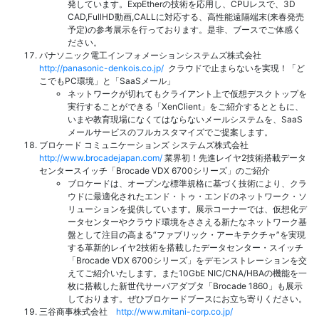
発しています。ExpEtherの技術を応用し、CPUレスで、3D
CAD,FullHD動画,CALLに対応する、高性能遠隔端末(来春発売
予定)の参考展示を行っております。是非、ブースでご体感く
ださい。
パナソニック電工インフォメーションシステムズ株式会社
http://panasonic-denkois.co.jp/
クラウドで止まらないを実現！「ど
こでもPC環境」と「SaaSメール」
ネットワークが切れてもクライアント上で仮想デスクトップを
実行することができる「XenClient」をご紹介するとともに、
いまや教育現場になくてはならないメールシステムを、SaaS
メールサービスのフルカスタマイズでご提案します。
ブロケード コミュニケーションズ システムズ株式会社
http://www.brocadejapan.com/
業界初！先進レイヤ2技術搭載データ
センタースイッチ「Brocade VDX 6700シリーズ」のご紹介
ブロケードは、オープンな標準規格に基づく技術により、クラ
ウドに最適化されたエンド・トゥ・エンドのネットワーク・ソ
リューションを提供しています。展示コーナーでは、仮想化デ
ータセンターやクラウド環境をささえる新たなネットワーク基
盤として注目の高まる“ファブリック・アーキテクチャ”を実現
する革新的レイヤ2技術を搭載したデータセンター・スイッチ
「Brocade VDX 6700シリーズ」をデモンストレーションを交
えてご紹介いたします。また10GbE NIC/CNA/HBAの機能を一
枚に搭載した新世代サーバアダプタ「Brocade 1860」も展示
しております。ぜひブロケードブースにお立ち寄りください。
三谷商事株式会社
http://www.mitani-corp.co.jp/