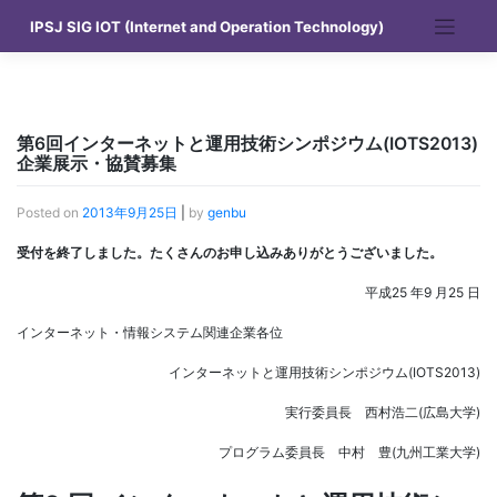
Skip
IPSJ SIG IOT (Internet and Operation Technology)
to
content
第6回インターネットと運用技術シンポジウム(IOTS2013)
企業展示・協賛募集
Posted on
2013年9月25日
|
by
genbu
受付を終了しました。たくさんのお申し込みありがとうございました。
平成25 年9 月25 日
インターネット・情報システム関連企業各位
インターネットと運用技術シンポジウム(IOTS2013)
実行委員長 西村浩二(広島大学)
プログラム委員長 中村 豊(九州工業大学)