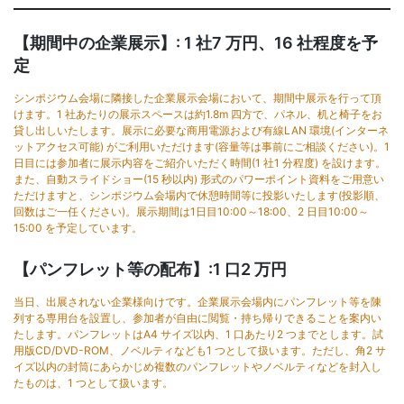
【期間中の企業展示】: 1 社7 万円、16 社程度を予
定
シンポジウム会場に隣接した企業展示会場において、期間中展示を行って頂
けます。1 社あたりの展示スペースは約1.8m 四方で、パネル、机と椅子をお
貸し出しいたします。展示に必要な商用電源および有線LAN 環境(インターネ
ットアクセス可能) がご利用いただけます(容量等は事前にご相談ください)。1
日目には参加者に展示内容をご紹介いただく時間(1 社1 分程度) を設けます。
また、自動スライドショー(15 秒以内) 形式のパワーポイント資料をご用意い
ただけますと、シンポジウム会場内で休憩時間等に投影いたします(投影順、
回数はご一任ください)。展示期間は1日目10:00～18:00、2 日目10:00～
15:00 を予定しています。
【パンフレット等の配布】:1 口2 万円
当日、出展されない企業様向けです。企業展示会場内にパンフレット等を陳
列する専用台を設置し、参加者が自由に閲覧・持ち帰りできることを案内い
たします。パンフレットはA4 サイズ以内、1 口あたり2 つまでとします。試
用版CD/DVD-ROM、ノベルティなども1 つとして扱います。ただし、角2 サ
イズ以内の封筒にあらかじめ複数のパンフレットやノベルティなどを封入し
たものは、1 つとして扱います。