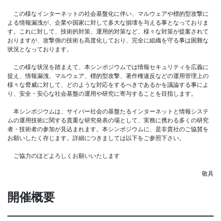
この様なインターネットの社会基盤化に伴い、マルウェアや標的型攻撃に
よる情報漏洩が、企業や国家に対して多大な損壊を与える事となっておりま
す。これに対して、技術的対策、運用的対策など、様々な対策が提案されて
おりますが、攻撃側の技術も高度化しており、完全に組織を守る事は困難な
状況となっております。
この様な状況を踏まえて、本シンポジウムでは情報セキュリティを広義に
捉え、情報漏洩、マルウェア、標的型攻撃、著作権違反などの運用管理上の
様々な脅威に対して、どのような対応をするべきであるかを議論する事によ
り、安全・安心な社会基盤の運用や研究に寄与することを目指します。
本シンポジウムは、サイバー社会の基盤たるインターネットと情報システ
ムの運用技術に関する貴重な研究発表の場として、実務に携わる多くの研究
者・技術者の参加が見込まれます。本シンポジウムに、是非貴社のご協賛を
お願いしたく存じます。詳細につきましては以下をご参照下さい。
ご協力のほどよろしくお願いいたします
敬具
開催概要