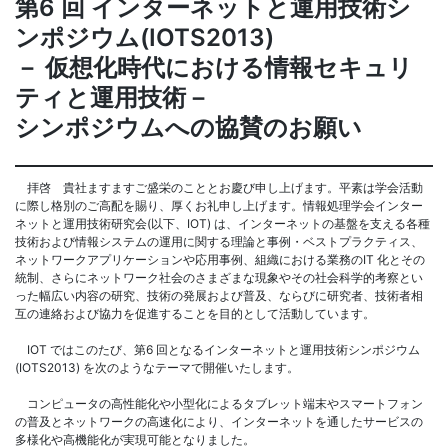
第6 回 インターネットと運用技術シ
ンポジウム(IOTS2013)
－ 仮想化時代における情報セキュリ
ティと運用技術－
シンポジウムへの協賛のお願い
拝啓 貴社ますますご盛栄のこととお慶び申し上げます。平素は学会活動
に際し格別のご高配を賜り、厚くお礼申し上げます。情報処理学会インター
ネットと運用技術研究会(以下、IOT) は、インターネットの基盤を支える各種
技術および情報システムの運用に関する理論と事例・ベストプラクティス、
ネットワークアプリケーションや応用事例、組織における業務のIT 化とその
統制、さらにネットワーク社会のさまざまな現象やその社会科学的考察とい
った幅広い内容の研究、技術の発展および普及、ならびに研究者、技術者相
互の連絡および協力を促進することを目的として活動しています。
IOT ではこのたび、第6 回となるインターネットと運用技術シンポジウム
(IOTS2013) を次のようなテーマで開催いたします。
コンピュータの高性能化や小型化によるタブレット端末やスマートフォン
の普及とネットワークの高速化により、インターネットを通したサービスの
多様化や高機能化が実現可能となりました。