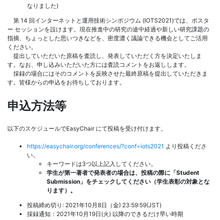
なりました)
第 14 回インターネットと運用技術シンポジウム (IOTS2021)では、ポスタ
ー セッションを設けます。現在推進中の研究の途中経過や新しい研究課題の
指摘、ちょっとした思いつきなどを、密度濃く議論できる機会としてご活用
ください。
提出していただいた原稿を査読し、発表していただく方を決定いたしま
す。なお、申し込みいただいた方には査読コメントをお返しします。
採録の場合にはそのコメントを反映させた最終原稿を提出していただきま
す。皆様からの申込をお待ちしております。
申込方法等
以下のスケジュールでEasyChair にて投稿を受け付けます。
https://easychair.org/conferences/?conf=iots2021
より投稿くださ
い。
キーワードは3つ以上記入してください。
学生が第一著者で発表者の場合は、投稿の際に「Student
Submission」をチェックしてください（学生表彰の対象とな
ります）。
投稿締め切り: 2021年10月8日（金) 23:59:59(JST)
採録通知：2021年10月19日(火) 以降のできるだけ早い時期