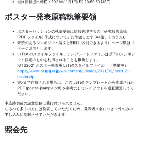
最終原稿提出締切：2021年11月1日(月) 23:59:59 (JST)
ポスター発表原稿執筆要領
ポスターセッションの執筆要領は情報処理学会の「研究報告原稿
(PDF ファイル) 作成について」に準拠します (A4縦、2 カラム)。
査読のあるシンポジウム論文と明確に区別できるようにページ数は ２
ページ以内とします。
LaTeX のスタイルファイル、テンプレートファイルは以下のシンポジ
ウム指定のものを利用されることを推奨します。
IOTS2021 ポスター発表用 LaTeXスタイルファイル: （準備中）
https://www.iot.ipsj.or.jp/wp-content/uploads/2021/09/iots2021-
poster.zip
Word で作成される場合は、この LaTeX テンプレートから作成された
PDF (poster-jsample.pdf) を参考にしてレイアウトを適宜変更してく
ださい。
申込締切後の論文投稿は受け付けられません。
なるべく多くの方には発表していただくため、発表者１名につき１件のみの
申し込みに制限させていただきます。
照会先