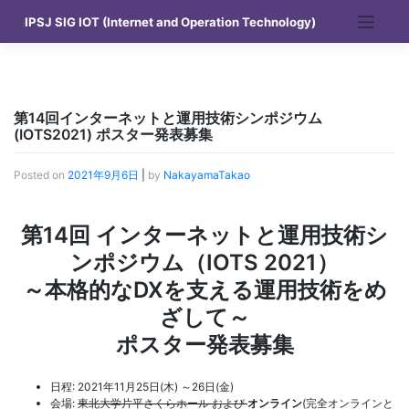
Skip
IPSJ SIG IOT (Internet and Operation Technology)
to
content
第14回インターネットと運用技術シンポジウム
(IOTS2021) ポスター発表募集
Posted on
2021年9月6日
|
by
NakayamaTakao
第14回 インターネットと運用技術シ
ンポジウム（IOTS 2021）
～本格的なDXを支える運用技術をめ
ざして～
ポスター発表募集
日程: 2021年11月25日(木) ～26日(金)
会場:
東北大学片平さくらホール および
オンライン
(完全オンラインと