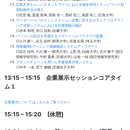
広島大学キャンパスネットワークにおける端末管理とネットワーク利
用制御手法の導入
○近堂 徹, 渡邉 英伸, 田島 浩一, 西村 浩二, 相原 玲二 (広島大学)
データベースへのインジェクション攻撃に対するセキュアプログラミ
ング演習システムにおける評価実験の検討
◎岸本 和理, 井口 信和 (近畿大学)
パソコンの設定を支援するスマートヘルプデスクの提案
○小川 康一, 浜元 信州 (群馬大学), 吉浦 紀晃 (埼玉大学)
情報倫理eラーニング成績確認システムアップデート
○浜元 信州, 小川 康一 (群馬大学), 上田 浩 (法政大学), 古川 雅子 (国立
情報学研究所), 中村 素典 (京都大学), 山地 一禎 (国立情報学研究所)
ブロックチェーンを用いた学修成果共有システム
◎中平 一未, 宮下 健輔 (京都女子大学)
13:15 – 15:15 企業展示セッションコアタイ
ム１
企業展示についてはこちらをご覧ください
15:15 – 15:20 [休憩]