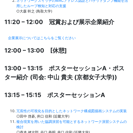
ネットワークスイッチのMACアドレス認証とパケットダンプ機能を活
用したループ検知と対応の支援
○大森 幹之 (鳥取大学)
11:20 – 12:00 冠賞および展示企業紹介
企業展示についてはこちらをご覧ください
12:00 – 13:00 [休憩]
13:00 – 13:15 ポスターセッションA・ポス
ター紹介
(司会: 中山 貴夫 (京都女子大学))
13:15 – 15:15 ポスターセッションA
冗長性の可視化を目的としたネットワーク構成図描画システムの実装
◎田中 啓碁, 井口 信和 (近畿大学)
複合現実を用いた協調演習を可能とするネットワーク演習システムの
検討
◎森本 健次郎, 谷口 義明, 井口 信和 (近畿大学)