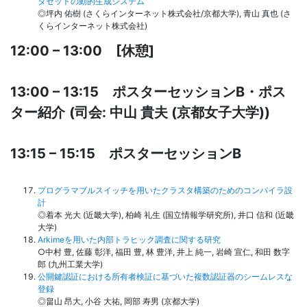
タセットの動的生成システム
◎坪内 佑樹 (さくらインターネット株式会社/京都大学), 青山 真也 (さ
くらインターネット株式会社)
12:00 – 13:00 [休憩]
13:00 – 13:15 ポスターセッションB・ポス
ター紹介
(司会: 中山 貴夫 (京都女子大学))
13:15 – 15:15 ポスターセッションB
プログラマブルスイッチを用いたクラスタ構築のためのコンパイラ設
計
◎着本 光大 (近畿大学), 柏崎 礼生 (国立情報学研究所), 井口 信和 (近畿
大学)
Arkimeを用いた内部トラヒック調査に関する研究
○中村 豊, 佐藤 彰洋, 福田 豊, 林 豊洋, 井上 純一, 岩崎 宣仁, 和田 数字
郎 (九州工業大学)
公開鍵認証における所有者検証に基づいた複数認証器のシームレスな
登録
◎畠山 昂大, 小谷 大祐, 岡部 寿男 (京都大学)