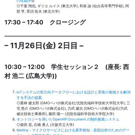
の性能評価
◎千葉 翔也, ギリエ ルイス (東北大学), 和泉 諭 (仙台高等専門学校), 阿
部 亨, 菅沼 拓夫 (東北大学)
17:30 – 17:40 クロージング
– 11月26日(金) 2日目 –
10:30 – 12:00 学生セッション２ (座長: 西
村 浩二 (広島大学))
IoTシステムの双方向データフローにおける設計と実装の複雑さを解消
する手法の提案
◎栗林 健太郎 (GMOペパボ株式会社/北陸先端科学技術大学院大学), 三
宅 悠介 (GMOペパボ株式会社), 力武 健次 (GMOペパボ株式会社/力武
健次技術士事務所), 篠田 陽一 (北陸先端科学技術大学院大学)
オントロジーを用いたOpenAPI Document の制約推薦システム
◎柴田 晃, 石橋 勇人 (大阪市立大学)
Meltria：マイクロサービスにおける異常検知・原因分析のためのデー