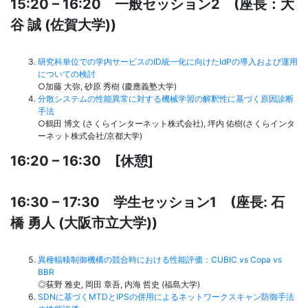
15:20 – 16:20 一般セッション2 (座長：大
谷 誠 (佐賀大学))
研究科単位での学内サービスのID統一化に向けたIdPの導入および運用
についての検討
○加藤 大弥, 砂原 秀樹 (慶應義塾大学)
分散システムの性能異常に対する機械学習の解釈性に基づく原因診断
手法
○鶴田 博文 (さくらインターネット株式会社), 坪内 佑樹(さくらインタ
ーネット株式会社/京都大学)
16:20 – 16:30 [休憩]
16:30 – 17:30 学生セッション1 (座長: 石
橋 勇人 (大阪市立大学))
異種輻輳制御機構の競合時における性能評価：CUBIC vs Copa vs
BBR
◎荻野 雅史, 岡田 章吾, 内海 哲史 (福島大学)
SDNに基づくMTDとIPSの併用によるネットワークスキャン防御手法