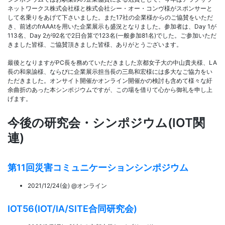
ネットワークス株式会社様と株式会社シー・オー・コンヴ様がスポンサーと
して名乗りをあげて下さいました。また17社の企業様からのご協賛をいただ
き、前述のfrAAAtを用いた企業展示も盛況となりました。参加者は、Day 1が
113名、Day 2が92名で2日合算で123名(一般参加81名)でした。ご参加いただ
きました皆様、ご協賛頂きました皆様、ありがとうございます。
最後となりますがPC長を務めていただきました京都女子大の中山貴夫様、LA
長の和泉諭様、ならびに企業展示担当長の三島和宏様には多大なご協力をい
ただきました。オンサイト開催かオンライン開催かの検討も含めて様々な紆
余曲折のあった本シンポジウムですが、この場を借りて心から御礼を申し上
げます。
今後の研究会・シンポジウム(IOT関
連)
第11回災害コミュニケーションシンポジウム
2021/12/24(金) @オンライン
IOT56(IOT/IA/SITE合同研究会)