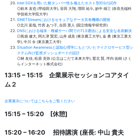
Intel SGXを用いた耐タンパー性を備えたホスト型IDSの試作
◎鈴木 友也 (早稲田大学), 笹田 大翔, 増田 祐斗, 妙中 雄三 (奈良先端科
学技術大学院大学)
SINETStreamにおけるセキュアなデータ共有機構の開発
○北川 直哉, 竹房 あつ子, 合田 憲人 (国立情報学研究所)
DNSにおける端末・権威サーバ間でのTLS通信による安全な名前解決
◎島袋 健大, 阿久津 賢宏, 山井 成良 (東京農工大学), 金 勇 (東京工業大
学), 中川 令 (東京農工大学)
Situation Awarenessと認知心理学にもとづいたマイクロサービス型シ
ステム向け監視ダッシュボードの設計
◎林 友佳, 松原 克弥 (公立はこだて未来大学), 鷲北 賢, 坪内 佑樹 (さく
らインターネット株式会社)
13:15 – 15:15 企業展示セッションコアタイ
ム２
企業展示についてはこちらをご覧ください
15:15 – 15:20 [休憩]
15:20 – 16:20 招待講演
(座長: 中山 貴夫