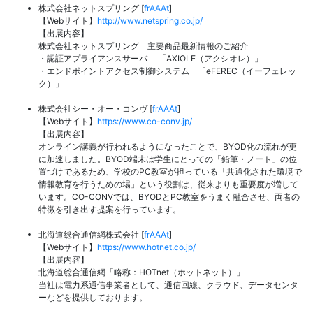
株式会社ネットスプリング [
frAAAt
]
【Webサイト】
http://www.netspring.co.jp/
【出展内容】
株式会社ネットスプリング 主要商品最新情報のご紹介
・認証アプライアンスサーバ 「AXIOLE（アクシオレ）」
・エンドポイントアクセス制御システム 「eFEREC（イーフェレッ
ク）」
株式会社シー・オー・コンヴ [
frAAAt
]
【Webサイト】
https://www.co-conv.jp/
【出展内容】
オンライン講義が行われるようになったことで、BYOD化の流れが更
に加速しました。BYOD端末は学生にとっての「鉛筆・ノート」の位
置づけであるため、学校のPC教室が担っている「共通化された環境で
情報教育を行うための場」という役割は、従来よりも重要度が増して
います。CO-CONVでは、BYODとPC教室をうまく融合させ、両者の
特徴を引き出す提案を行っています。
北海道総合通信網株式会社 [
frAAAt
]
【Webサイト】
https://www.hotnet.co.jp/
【出展内容】
北海道総合通信網「略称：HOTnet（ホットネット）」
当社は電力系通信事業者として、通信回線、クラウド、データセンタ
ーなどを提供しております。