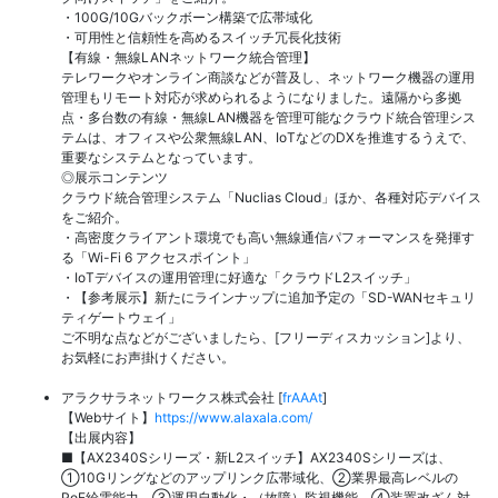
・100G/10Gバックボーン構築で広帯域化
・可用性と信頼性を高めるスイッチ冗長化技術
【有線・無線LANネットワーク統合管理】
テレワークやオンライン商談などが普及し、ネットワーク機器の運用
管理もリモート対応が求められるようになりました。遠隔から多拠
点・多台数の有線・無線LAN機器を管理可能なクラウド統合管理シス
テムは、オフィスや公衆無線LAN、IoTなどのDXを推進するうえで、
重要なシステムとなっています。
◎展示コンテンツ
クラウド統合管理システム「Nuclias Cloud」ほか、各種対応デバイス
をご紹介。
・高密度クライアント環境でも高い無線通信パフォーマンスを発揮す
る「Wi-Fi 6 アクセスポイント」
・IoTデバイスの運用管理に好適な「クラウドL2スイッチ」
・【参考展示】新たにラインナップに追加予定の「SD-WANセキュリ
ティゲートウェイ」
ご不明な点などがございましたら、[フリーディスカッション]より、
お気軽にお声掛けください。
アラクサラネットワークス株式会社 [
frAAAt
]
【Webサイト】
https://www.alaxala.com/
【出展内容】
■【AX2340Sシリーズ・新L2スイッチ】AX2340Sシリーズは、
①10Gリングなどのアップリンク広帯域化、②業界最高レベルの
PoE給電能力、③運用自動化・（故障）監視機能、④装置改ざん対