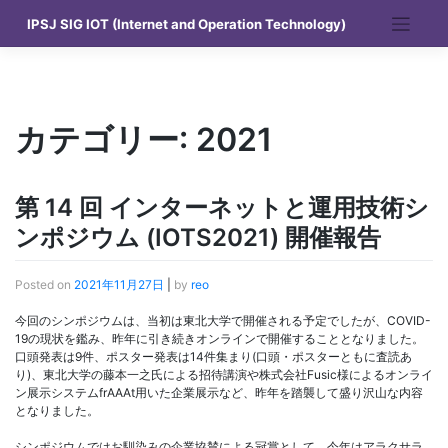
Skip
IPSJ SIG IOT (Internet and Operation Technology)
to
content
カテゴリー:
2021
第 14 回 インターネットと運用技術シ
ンポジウム (IOTS2021) 開催報告
Posted on
2021年11月27日
|
by
reo
今回のシンポジウムは、当初は東北大学で開催される予定でしたが、COVID-
19の現状を鑑み、昨年に引き続きオンラインで開催することとなりました。
口頭発表は9件、ポスター発表は14件集まり(口頭・ポスターともに査読あ
り)、東北大学の藤本一之氏による招待講演や株式会社Fusic様によるオンライ
ン展示システムfrAAAt用いた企業展示など、昨年を踏襲して盛り沢山な内容
となりました。
シンポジウムではお馴染みの企業協賛による冠賞として、今年はアラクサラ