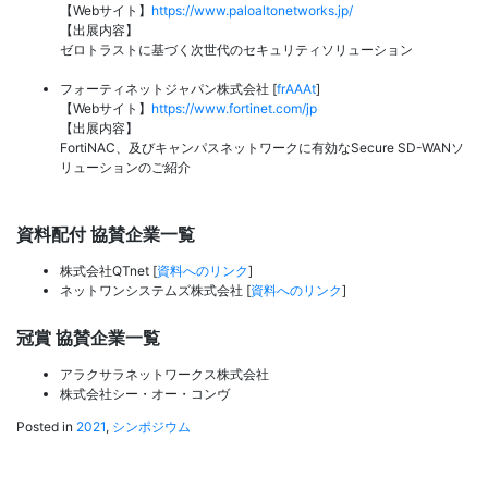
【Webサイト】
https://www.paloaltonetworks.jp/
【出展内容】
ゼロトラストに基づく次世代のセキュリティソリューション
フォーティネットジャパン株式会社 [
frAAAt
]
【Webサイト】
https://www.fortinet.com/jp
【出展内容】
FortiNAC、及びキャンパスネットワークに有効なSecure SD-WANソ
リューションのご紹介
資料配付 協賛企業一覧
株式会社QTnet [
資料へのリンク
]
ネットワンシステムズ株式会社 [
資料へのリンク
]
冠賞 協賛企業一覧
アラクサラネットワークス株式会社
株式会社シー・オー・コンヴ
Posted in
2021
,
シンポジウム