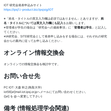
IOT 研究会発表申込みサイト
https://ipsj1.i-product.biz/ipsjsig/IOT
※「姓名・タイトルの英文入力欄は必須ではありません」とありますが、
姓
名・タイトルについては英文入力欄にも記入
をお願いします。
※登壇者が学生の場合は「研究会への連絡事項」に「
登壇者は学生
」と記入し
てください。
※IA研究会、SITE研究会として発表申し込みをする場合には、それぞれの研究
会からの案内に従ってお申し込みください．
オンライン情報交換会
オンラインでの情報交換会を検討中です。
お問い合せ先
PC IOT: 大森 幹之(鳥取大学)
iot56[at]mail.iot.ipsj.or.jpへメールにてお問い合わせください。
([at] を @ へ変更して下さい)
備考 (情報処理学会関連)