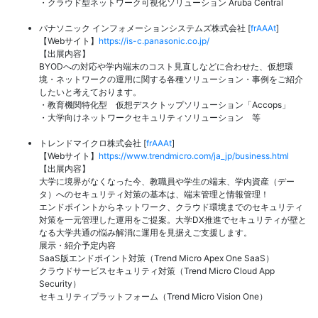
・クラウド型ネットワーク可視化ソリューション Aruba Central
パナソニック インフォメーションシステムズ株式会社 [
frAAAt
]
【Webサイト】
https://is-c.panasonic.co.jp/
【出展内容】
BYODへの対応や学内端末のコスト見直しなどに合わせた、仮想環
境・ネットワークの運用に関する各種ソリューション・事例をご紹介
したいと考えております。
・教育機関特化型 仮想デスクトップソリューション「Accops」
・大学向けネットワークセキュリティソリューション 等
トレンドマイクロ株式会社 [
frAAAt
]
【Webサイト】
https://www.trendmicro.com/ja_jp/business.html
【出展内容】
大学に境界がなくなった今、教職員や学生の端末、学内資産（デー
タ）へのセキュリティ対策の基本は、端末管理と情報管理！
エンドポイントからネットワーク、クラウド環境までのセキュリティ
対策を一元管理した運用をご提案。大学DX推進でセキュリティが壁と
なる大学共通の悩み解消に運用を見据えご支援します。
展示・紹介予定内容
SaaS版エンドポイント対策（Trend Micro Apex One SaaS）
クラウドサービスセキュリティ対策（Trend Micro Cloud App
Security）
セキュリティプラットフォーム（Trend Micro Vision One）