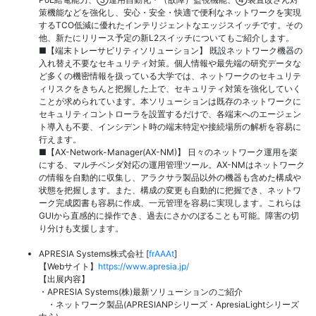
策機能などを強化し、安心・安全・快適で便利なネットワークを実現
するTCO低減に優れたインテリジェントなエッジスイッチです。その
他、新たにリリース予定の新L2スイッチについてもご紹介します。
■【端末トレーサビリティソリューション】 既設ネットワーク機器の
入れ替え不要なセキュリティ対策。個人情報や最先端の研究データな
ど多くの機密情報を扱っている大学では、ネットワークのセキュリテ
ィリスクをきちんと把握した上で、セキュリティ対策を強化していく
ことが求められています。本ソリューションは既存のネットワークに
セキュリティコントローラを設置するだけで、各端末へのエージェン
ト導入も不要、インシデント時の端末特定や接続場所の解析を容易に
行えます。
■【AX-Network-Manager(AX-NM)】 日々のネットワーク運用を楽
にする、マルチベンダ対応の運用管理ツール。AX-NMはネットワーク
の情報を自動的に収集し、アラクサラ製品以外の機器も含めた構成や
状態を把握します。また、構成の変更も自動的に把握でき、ネットワ
ーク完成図書も容易に作成、一元管理を容易に実現します。これらは
GUIから直感的に操作でき、過去にさかのぼることも可能。障害の切
り分けも支援します。
APRESIA Systems株式会社 [
frAAAt
]
【Webサイト】
https://www.apresia.jp/
【出展内容】
・APRESIA Systems(株)最新ソリューションのご紹介
・ネットワーク製品(APRESIANPシリーズ・ApresiaLightシリーズ