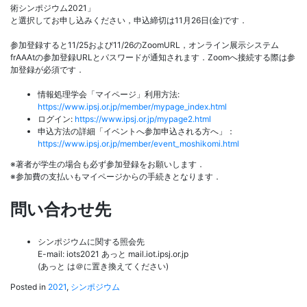
術シンポジウム2021」
と選択してお申し込みください，申込締切は11月26日(金)です．
参加登録すると11/25および11/26のZoomURL，オンライン展示システム
frAAAtの参加登録URLとパスワードが通知されます．Zoomへ接続する際は参
加登録が必須です．
情報処理学会「マイページ」利用方法:
https://www.ipsj.or.jp/member/mypage_index.html
ログイン:
https://www.ipsj.or.jp/mypage2.html
申込方法の詳細「イベントへ参加申込される方へ」：
https://www.ipsj.or.jp/member/event_moshikomi.html
※著者が学生の場合も必ず参加登録をお願いします．
※参加費の支払いもマイページからの手続きとなります．
問い合わせ先
シンポジウムに関する照会先
E-mail: iots2021 あっと mail.iot.ipsj.or.jp
(あっと は＠に置き換えてください)
Posted in
2021
,
シンポジウム