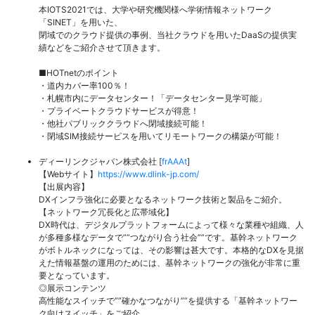
本IOTS2021では、大学や研究機関様へ学術情報ネットワーク
「SINET」を用いた、
閉域でのクラウド提供の事例、当社クラウドを用いたDaaSの提供実
績などをご紹介させて頂きます。
■HOTnetのポイント
・道内カバー率100％！
・札幌市内にデータセンター！「データセンター見学可能」
・プライベートクラウドサービスが得意！
・他社パブリッククラウドへ閉域接続可能！
・閉域SIM接続サービスを用いてリモートワークの構築が可能！
ディーリンクジャパン株式会社 [
frAAAt
]
【Webサイト】
https://www.dlink-jp.com/
【出展内容】
DXインフラ強化に必要となるネットワーク技術と製品をご紹介。
【ネットワーク冗長化と広帯域化】
DX時代は、デジタルプラットフォームによって様々な業種や組織、人
が多種多様なデータで””つながり合う社会””です。基幹ネットワーク
がボトルネックになっては、その影響は甚大です。本格的なDXを見据
えた情報基盤の運用のためには、基幹ネットワークの強化が非常に重
要となっています。
◎展示コンテンツ
高性能なスイッチで””確かなつながり””を提供する「基幹ネットワー
ク向けスイッチ」をご紹介。