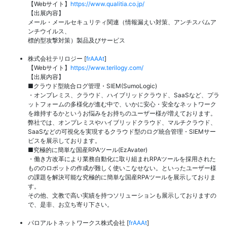
【Webサイト】
https://www.qualitia.co.jp/
【出展内容】
メール・メールセキュリティ関連（情報漏えい対策、アンチスパムア
ンチウイルス、
標的型攻撃対策）製品及びサービス
株式会社テリロジー [
frAAAt
]
【Webサイト】
https://www.terilogy.com/
【出展内容】
■クラウド型統合ログ管理・SIEM(SumoLogic)
・オンプレミス、クラウド、ハイブリッドクラウド、SaaSなど、プラ
ットフォームの多様化が進む中で、いかに安心・安全なネットワーク
を維持するかというお悩みをお持ちのユーザー様が増えております。
弊社では、オンプレミスやハイブリッドクラウド、マルチクラウド、
SaaSなどの可視化を実現するクラウド型のログ統合管理・SIEMサー
ビスを展示しております。
■究極的に簡単な国産RPAツール(EzAvater)
・働き方改革により業務自動化に取り組まれRPAツールを採用された
もののロボットの作成が難しく使いこなせない。といったユーザー様
の課題を解決可能な究極的に簡単な国産RPAツールを展示しておりま
す。
その他、文教で高い実績を持つソリューションも展示しておりますの
で、是非、お立ち寄り下さい。
パロアルトネットワークス株式会社 [
frAAAt
]