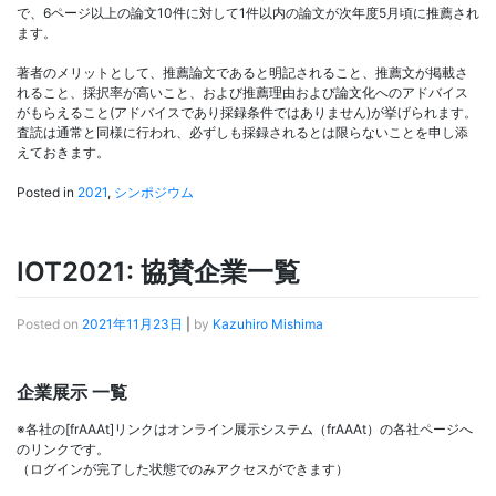
で、6ページ以上の論文10件に対して1件以内の論文が次年度5月頃に推薦され
ます。
著者のメリットとして、推薦論文であると明記されること、推薦文が掲載さ
れること、採択率が高いこと、および推薦理由および論文化へのアドバイス
がもらえること(アドバイスであり採録条件ではありません)が挙げられます。
査読は通常と同様に行われ、必ずしも採録されるとは限らないことを申し添
えておきます。
Posted in
2021
,
シンポジウム
IOT2021: 協賛企業一覧
Posted on
2021年11月23日
|
by
Kazuhiro Mishima
企業展示 一覧
※各社の[frAAAt]リンクはオンライン展示システム（
frAAAt）の各社ページへ
のリンクです。
（ログインが完了した状態でのみアクセスができます）