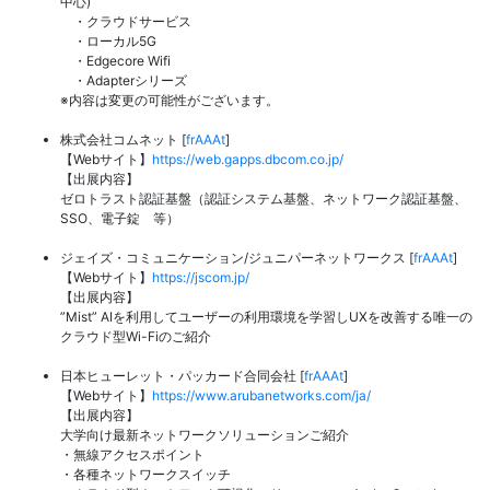
中心)
・クラウドサービス
・ローカル5G
・Edgecore Wifi
・Adapterシリーズ
※内容は変更の可能性がございます。
株式会社コムネット [
frAAAt
]
【Webサイト】
https://web.gapps.dbcom.co.jp/
【出展内容】
ゼロトラスト認証基盤（認証システム基盤、ネットワーク認証基盤、
SSO、電子錠 等）
ジェイズ・コミュニケーション/ジュニパーネットワークス [
frAAAt
]
【Webサイト】
https://jscom.jp/
【出展内容】
”Mist” AIを利用してユーザーの利用環境を学習しUXを改善する唯一の
クラウド型Wi-Fiのご紹介
日本ヒューレット・パッカード合同会社 [
frAAAt
]
【Webサイト】
https://www.arubanetworks.com/ja/
【出展内容】
大学向け最新ネットワークソリューションご紹介
・無線アクセスポイント
・各種ネットワークスイッチ