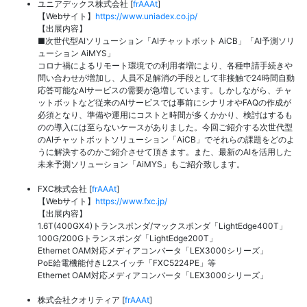
ユニアデックス株式会社 [
frAAAt
]
【Webサイト】
https://www.uniadex.co.jp/
【出展内容】
■次世代型AIソリューション「AIチャットボット AiCB」「AI予測ソリ
ューション AiMYS」
コロナ禍によるリモート環境での利用者増により、各種申請手続きや
問い合わせが増加し、人員不足解消の手段として非接触で24時間自動
応答可能なAIサービスの需要が急増しています。しかしながら、チャ
ットボットなど従来のAIサービスでは事前にシナリオやFAQの作成が
必須となり、準備や運用にコストと時間が多くかかり、検討はするも
のの導入には至らないケースがありました。今回ご紹介する次世代型
のAIチャットボットソリューション「AiCB」でそれらの課題をどのよ
うに解決するのかご紹介させて頂きます。また、最新のAIを活用した
未来予測ソリューション「AiMYS」もご紹介致します。
FXC株式会社 [
frAAAt
]
【Webサイト】
https://www.fxc.jp/
【出展内容】
1.6T(400GX4)トランスポンダ/マックスポンダ「LightEdge400T」
100G/200Gトランスポンダ「LightEdge200T」
Ethernet OAM対応メディアコンバータ「LEX3000シリーズ」
PoE給電機能付きL2スイッチ「FXC5224PE」等
Ethernet OAM対応メディアコンバータ「LEX3000シリーズ」
株式会社クオリティア [
frAAAt
]