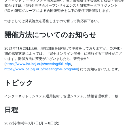
ターネット アーキテクチャ研究会(IA)、電子情報通信学会技術と社会・倫理研
究会(SITE)、情報処理学会オープンサイエンスと研究データマネジメント
(RDM)研究グループ による合同研究会を以下の要領で開催致します。
つきましては発表論文を募集しますので奮って御応募下さい。
開催方法についてのお知らせ
2021年11月26日現在、現地開催を目指して準備をしておりますが、COVID-
19の感染状況によっては、「完全オンライン開催」に移行する可能性がござ
います。開催方法に変更がございましたら、研究会HP
(
https://www.iot.ipsj.or.jp/meeting/56-cfp/
,
https://www.iot.ipsj.or.jp/meeting/56-program/
) にてお知らせいたします。
トピック
インターネット，システム運用技術，管理システム，情報倫理教育，一般
日程
2022(令和4)年3月7日(月)～8日(火)