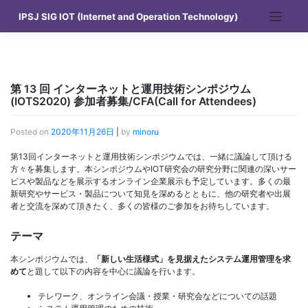
Skip
IPSJ SIG IOT (Internet and Operation Technology)
to
content
第 13 回 インターネットと運用技術シンポジウム
(IOTS2020) 参加者募集/CFA(Call for Attendees)
Posted on
2020年11月26日
|
by
minoru
第13回インターネットと運用技術シンポジウムでは、一緒に議論して頂ける
方々を募集します。本シンポジウムやIOT研究会の研究分野に関連の深いサー
ビスや製品などを展示するオンライン企業展示も予定しています。多くの最
新研究やサービス・製品について知見を深めるとともに、他の研究者や出展
者と交流を深めて頂きたく、多くの皆様のご参加をお待ちしています。
テーマ
本シンポジウムでは、
「新しい生活様式」を見据えたシステム運用管理を求
めて
と題して以下の内容を中心に議論を行います。
テレワーク、オンライン会議・授業・研究会などについての話題