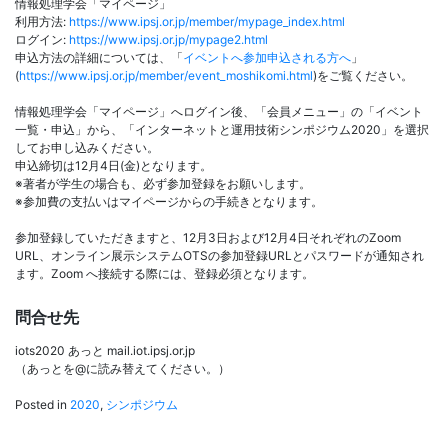
情報処理学会「マイページ」
利用方法:
https://www.ipsj.or.jp/member/mypage_index.html
ログイン:
https://www.ipsj.or.jp/mypage2.html
申込方法の詳細については、「
イベントへ参加申込される方へ
」
(
https://www.ipsj.or.jp/member/event_moshikomi.html
)をご覧ください。
情報処理学会「マイページ」へログイン後、「会員メニュー」の「イベント
一覧・申込」から、「インターネットと運用技術シンポジウム2020」を選択
してお申し込みください。
申込締切は12月4日(金)となります。
※著者が学生の場合も、必ず参加登録をお願いします。
※参加費の支払いはマイページからの手続きとなります。
参加登録していただきますと、12月3日および12月4日それぞれのZoom
URL、オンライン展示システムOTSの参加登録URLとパスワードが通知され
ます。Zoom へ接続する際には、登録必須となります。
問合せ先
iots2020 あっと mail.iot.ipsj.or.jp
（あっとを@に読み替えてください。）
Posted in
2020
,
シンポジウム