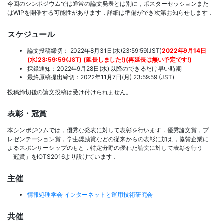
今回のシンポジウムでは通常の論文発表とは別に，ポスターセッションまた
はWIPを開催する可能性があります．詳細は準備ができ次第お知らせします．
スケジュール
論文投稿締切：
2022年8月31日(水)23:59:59(JST)
2022年9月14日
(水)23:59:59(JST) (延長しました!)(再延長は無い予定です!)
採録通知：2022年9月28日(水) 以降のできるだけ早い時期
最終原稿提出締切：2022年11月7日(月) 23:59:59 (JST)
投稿締切後の論文投稿は受け付けられません。
表彰・冠賞
本シンポジウムでは，優秀な発表に対して表彰を行います．優秀論文賞，プ
レゼンテーション賞，学生奨励賞などの従来からの表彰に加え，協賛企業に
よるスポンサーシップのもと，特定分野の優れた論文に対して表彰を行う
「冠賞」をIOTS2016より設けています．
主催
情報処理学会 インターネットと運用技術研究会
共催