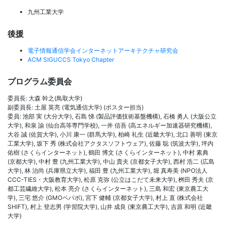
九州工業大学
後援
電子情報通信学会インターネットアーキテクチャ研究会
ACM SIGUCCS Tokyo Chapter
プログラム委員会
委員長: 大森 幹之(鳥取大学)
副委員長: 土屋 英亮 (電気通信大学) (ポスター担当)
委員: 池部 実 (大分大学), 石島 悌 (製品評価技術基盤機構), 石橋 勇人 (大阪公立
大学), 和泉 諭 (仙台高等専門学校), 一井 信吾 (高エネルギー加速器研究機構),
大谷 誠 (佐賀大学), 小川 康一 (群馬大学), 柏崎 礼生 (近畿大学), 北口 善明 (東京
工業大学), 坂下 秀 (株式会社アクタスソフトウェア), 佐藤 聡 (筑波大学), 坪内
佑樹 (さくらインターネット), 鶴田 博文 (さくらインターネット), 中村 素典
(京都大学), 中村 豊 (九州工業大学), 中山 貴夫 (京都女子大学), 西村 浩二 (広島
大学), 林 治尚 (兵庫県立大学), 福田 豊 (九州工業大学), 堀 真寿美 (NPO法人
CCC-TIES・大阪教育大学), 松原 克弥 (公立はこだて未来大学), 桝田 秀夫 (京
都工芸繊維大学), 松本 亮介 (さくらインターネット), 三島 和宏 (東京農工大
学), 三宅 悠介 (GMOペパボ), 宮下 健輔 (京都女子大学), 村上 直 (株式会社
SHIFT), 村上 登志男 (学習院大学), 山井 成良 (東京農工大学), 吉原 和明 (近畿
大学)