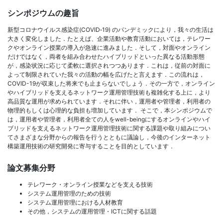
シンポジウムの趣旨
新型コロナウイルス感染症(COVID‑19) のパンデミックにより，我々の生活は
大きく変化しました．たとえば、企業活動や教育活動においては，テレワー
クやオンライン授業の導入が急速に進みました．そして，対面やオンライン
だけではなく，両者を組み合わせたハイブリッドといった異なる活動形態
が，感染状況に応じて柔軟に選択されつつあります．これは，従前の対面に
よって制限されていた我々の活動の幅を広げたと言えます．この流れは，
COVID-19が収束した将来でも止まらないでしょう．その一方で，オンライン
やハイブリッドを支えるネットワーク運用管理技術も複雑化する上に，より
高品質な運用が求められています．それに伴い，運用者や管理者，利用者の
物理的もしくは心理的な負担も増加しています． そこで，本シンポジウムで
は，運用者や管理者，利用者全ての人をwell-beingにするオンラインやハイ
ブリッドを支えるネットワーク運用管理技術に関する課題や取り組みについ
てさまざまな分野からの報告を行うとともに議論し，今後のインターネット
構築運用技術の研究開発に寄与することを目的としています．
論文募集分野
テレワーク・オンライン授業などを支える技術
システム運用管理のための技術
システム運用管理における人材教育
その他，システムの運用管理・ICTに関する話題