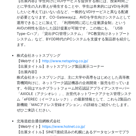
【出展内容】学生向けにVDIサービスを提供する際には、授業時間ご
とに学生の入れ替えが発生することや、学生は本来的にはVDIを利用
したいと考えてはいない点など、一般的なVDIサービスと異なる配慮
が必要となります。CO-Gatewayは、AVDを学生向けシステムとして
運用できることに加えて、「利用時間に応じた従量課金制」という
AVDの特性を活かした設計提案が可能です。この他にも、「USB
Type-Cハブ」「貸出(PC)管理システム」「PC教室向けネットブート
システム」など、BYOD時代のPCシステムを支援する製品群を紹介し
ます。
株式会社ネットスプリング
【Webサイト】
http://www.netspring.co.jp/
【出展タイトル】ネットスプリング製品展示コーナー
【出展内容】
株式会社ネットスプリングは、主に大学や高専をはじめとした高等教
育機関向けに、ネットワーク認証機器の企画開発・販売を行っていま
す。今回はマルチプラットフォーム対応認証アプライアンスサーバー
「AXIOLE（アクシオレ）」、次世代ネットワークアクセス管理システ
ム「eFEREC（イーフェレック）」の最新情報として、これら2製品の
新機能「MACアドレス登録オプション」の詳細をご紹介いたします。
ぜひご来訪ください。
北海道総合通信網株式会社
【Webサイト】
https://www.hotnet.co.jp/
【出展タイトル】SINET接続済みの札幌にあるデータセンターでプラ