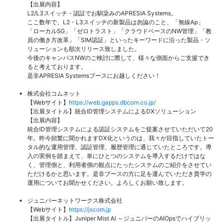
【出展内容】
L2/L3スイッチ・認証でお馴染みのAPRESIA Systems。
ここ数年で、L2・L3スイッチの新製品は勿論のこと、「無線Ap」
「ローカル5G」「ゼロトラスト」「クラウドベースのNW管理」「教
員の働き方改革」「SIM認証」といったキーワードに沿った製品・ソ
リューションも順次リリース致しました。
今後のキャンパスNWのご検討に際して、様々な側面からご支援でき
ると考えております。
是非APRESIA Systemsブースにお越しください！
株式会社コムネット
【Webサイト】
https://web.gapps.dbcom.co.jp/
【出展タイトル】統合ID管理システムによるDXソリューション
【出展内容】
統合ID管理システムによる認証システムをご提案させていただいて20
年。昨今頻繁に聞かれますDX化というのは、我々が目指していたトー
タル的な運用管理、認証管理、履歴管理に通じていたところです。導
入の実例を踏まえて、単にひとつのシステムを導入するだけではな
く、管理側と、利用者側の観点にたったシステムのご紹介をさせてい
ただけるかと思います。是非ブースの方に足を運んでいただき貴学の
運用についてお聞かせください。よろしくお願い致します。
ジュニパーネットワークス株式会社
【Webサイト】
https://jscom.jp
【出展タイトル】Juniper Mist AI ～ジュニパーのAIOpsでハイブリッ