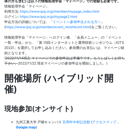
体の方も含む) は以下の情報処理学会「マイページ」での登録も必要です。
情報処理学会「マイページ」
利用方法:
https://www.ipsj.or.jp/member/mypage_index.html
ログイン:
https://www.ipsj.or.jp/mypage2.html
申込方法の詳細については、「
イベントへ参加申込される方へ
」
(
https://www.ipsj.or.jp/member/event_moshikomi.html
)をご覧ください。
情報処理学会「マイページ」へログイン後、「会員メニュー」の「イベント
一覧・申込」から、「第 15回インターネットと運用技術シンポジウム（IOTS
2022)」を選択してお申し込みください。参加費のお支払いは、マイページ経
由となります。
(
2022/11/14現在 マイページでの参加申込は準備中です。もうしばらくお待ち
下さい。
2022/11/22 現在マイページの参加申込を開始しました。)
開催場所 (ハイブリッド開
催)
現地参加(オンサイト)
九州工業大学 戸畑キャンパス
百周年中村記念館
(
アクセスマップ
，
Google map
)