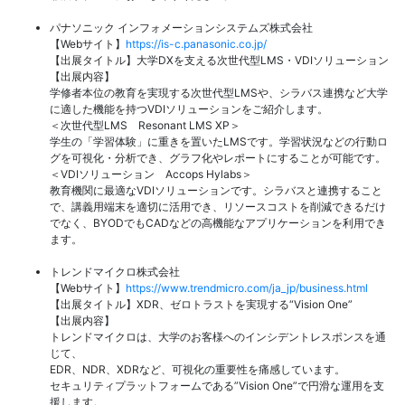
パナソニック インフォメーションシステムズ株式会社
【Webサイト】
https://is-c.panasonic.co.jp/
【出展タイトル】大学DXを支える次世代型LMS・VDIソリューション
【出展内容】
学修者本位の教育を実現する次世代型LMSや、シラバス連携など大学
に適した機能を持つVDIソリューションをご紹介します。
＜次世代型LMS Resonant LMS XP＞
学生の「学習体験」に重きを置いたLMSです。学習状況などの行動ロ
グを可視化・分析でき、グラフ化やレポートにすることが可能です。
＜VDIソリューション Accops Hylabs＞
教育機関に最適なVDIソリューションです。シラバスと連携すること
で、講義用端末を適切に活用でき、リソースコストを削減できるだけ
でなく、BYODでもCADなどの高機能なアプリケーションを利用でき
ます。
トレンドマイクロ株式会社
【Webサイト】
https://www.trendmicro.com/ja_jp/business.html
【出展タイトル】XDR、ゼロトラストを実現する“Vision One”
【出展内容】
トレンドマイクロは、大学のお客様へのインシデントレスポンスを通
じて、
EDR、NDR、XDRなど、可視化の重要性を痛感しています。
セキュリティプラットフォームである”Vision One”で円滑な運用を支
援します。