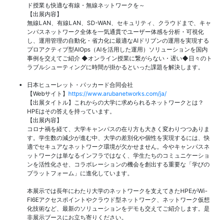
ド授業も快適な有線・無線ネットワークを～
【出展内容】
無線LAN、有線LAN、SD-WAN、セキュリティ、クラウドまで、キャ
ンパスネットワーク全体を一気通貫でユーザー体感を分析・可視化
し、運用管理の自動化・省力化に最適なAIドリブンの運用を実現する
プロアクティブ型AIOps（AIを活用した運用）ソリューションを国内
事例を交えてご紹介 ◆オンライン授業に繋がらない・遅い◆日々のト
ラブルシューティングに時間が掛かるといった課題を解決します。
日本ヒューレット・パッカード合同会社
【Webサイト】
https://www.arubanetworks.com/ja/
【出展タイトル】これからの大学に求められるネットワークとは？
HPEはその答えを持っています。
【出展内容】
コロナ禍を経て、大学キャンパスの在り方も大きく変わりつつありま
す。学生数の減少が進む中、大学の差別化や個性を実現するには、快
適でセキュアなネットワーク環境が欠かせません。今やキャンパスネ
ットワークは単なるインフラではなく、学生たちのコミュニケーショ
ンを活性化させ、コラボレーションの機会を創出する重要な「学びの
プラットフォーム」に進化しています。
本展示では長年にわたり大学のネットワークを支えてきたHPEがWi-
FI6Eアクセスポイントやクラウド型ネットワーク、ネットワーク仮想
化技術など、最新のソリューションをデモも交えてご紹介します。是
非展示ブースにお立ち寄りください。