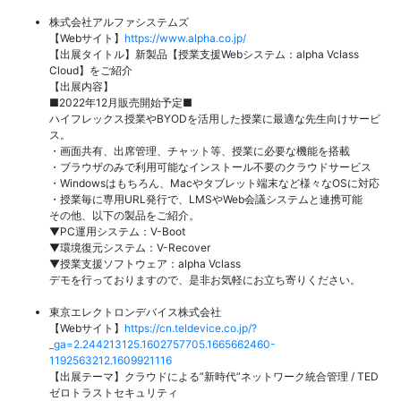
株式会社アルファシステムズ
【Webサイト】
https://www.alpha.co.jp/
【出展タイトル】新製品【授業支援Webシステム：alpha Vclass
Cloud】をご紹介
【出展内容】
■2022年12月販売開始予定■
ハイフレックス授業やBYODを活用した授業に最適な先生向けサービ
ス。
・画面共有、出席管理、チャット等、授業に必要な機能を搭載
・ブラウザのみで利用可能なインストール不要のクラウドサービス
・Windowsはもちろん、Macやタブレット端末など様々なOSに対応
・授業毎に専用URL発行で、LMSやWeb会議システムと連携可能
その他、以下の製品をご紹介。
▼PC運用システム：V-Boot
▼環境復元システム：V-Recover
▼授業支援ソフトウェア：alpha Vclass
デモを行っておりますので、是非お気軽にお立ち寄りください。
東京エレクトロンデバイス株式会社
【Webサイト】
https://cn.teldevice.co.jp/?
_ga=2.244213125.1602757705.1665662460-
1192563212.1609921116
【出展テーマ】クラウドによる”新時代”ネットワーク統合管理 / TED
ゼロトラストセキュリティ