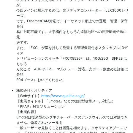
が、
今回メインに展示するのは、光メディアコンバーター「LEX3000シリ
ーズ」
です。EthernetOAM対応で、イーサネット網上での運用・管理・保守
を容
易に対応可能です。大学構内はもちろん遠隔地区への長距離光伝送に
最
適です。
また、「FXC」が満を持して発売する管理機能付きスタッカブルL3デ
ィス
トリビューションスイッチ「FXCX9526F」は、10G/25G SFP28 は
もちろ
んのこと 40GQSFP+ マルチレート対応。光ポート数含めた詳細は
是非
E04ブースにおいでください。
株式会社クオリティア
【Webサイト】
https://www.qualitia.co.jp/
【出展タイトル】「Emotet」などの標的型攻撃メール対策と
「PPAP」対策ソリューション
【出展内容】
Emotetは従来型のシグネチャーベースのアンチウイルスでは対処でき
ません。偽装されたメールを
一般ユーザーが見抜くことは困難を極めます。クオリティアブースで