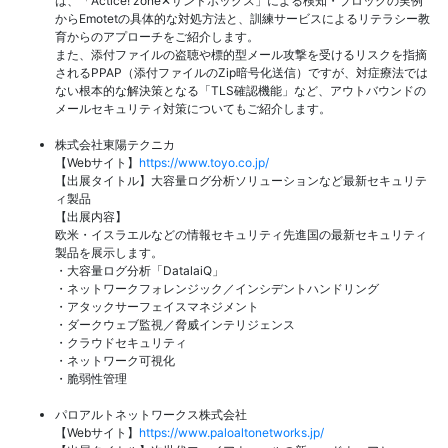
は、「Actice! zone✕サンドボックス」による検知・ブロックの実例
からEmotetの具体的な対処方法と、訓練サービスによるリテラシー教
育からのアプローチをご紹介します。
また、添付ファイルの盗聴や標的型メール攻撃を受けるリスクを指摘
されるPPAP（添付ファイルのZip暗号化送信）ですが、対症療法では
ない根本的な解決策となる「TLS確認機能」など、アウトバウンドの
メールセキュリティ対策についてもご紹介します。
株式会社東陽テクニカ
【Webサイト】
https://www.toyo.co.jp/
【出展タイトル】大容量ログ分析ソリューションなど最新セキュリテ
ィ製品
【出展内容】
欧米・イスラエルなどの情報セキュリティ先進国の最新セキュリティ
製品を展示します。
・大容量ログ分析「DatalaiQ」
・ネットワークフォレンジック／インシデントハンドリング
・アタックサーフェイスマネジメント
・ダークウェブ監視／脅威インテリジェンス
・クラウドセキュリティ
・ネットワーク可視化
・脆弱性管理
パロアルトネットワークス株式会社
【Webサイト】
https://www.paloaltonetworks.jp/