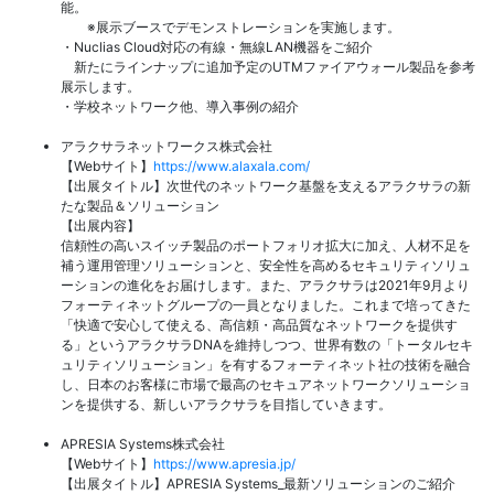
能。
※展示ブースでデモンストレーションを実施します。
・Nuclias Cloud対応の有線・無線LAN機器をご紹介
新たにラインナップに追加予定のUTMファイアウォール製品を参考
展示します。
・学校ネットワーク他、導入事例の紹介
アラクサラネットワークス株式会社
【Webサイト】
https://www.alaxala.com/
【出展タイトル】次世代のネットワーク基盤を支えるアラクサラの新
たな製品＆ソリューション
【出展内容】
信頼性の高いスイッチ製品のポートフォリオ拡大に加え、人材不足を
補う運用管理ソリューションと、安全性を高めるセキュリティソリュ
ーションの進化をお届けします。また、アラクサラは2021年9月より
フォーティネットグループの一員となりました。これまで培ってきた
「快適で安心して使える、高信頼・高品質なネットワークを提供す
る」というアラクサラDNAを維持しつつ、世界有数の「トータルセキ
ュリティソリューション」を有するフォーティネット社の技術を融合
し、日本のお客様に市場で最高のセキュアネットワークソリューショ
ンを提供する、新しいアラクサラを目指していきます。
APRESIA Systems株式会社
【Webサイト】
https://www.apresia.jp/
【出展タイトル】APRESIA Systems_最新ソリューションのご紹介