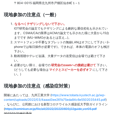
〒804-0015 福岡県北九州市戸畑区仙水町１−１
現地参加の注意点（一般）
なるべくテザリングしないで下さい。
IOT研究会の論文でもテザリングによる劇的な通信劣化も示されてい
ます。CSMA/CAの限界はACMの論文でも示された様に大昔から15台
までです (MU-MIMOがあるとは言え…)。
スマートフォンや不要なタブレットの無線LANはオフにして下さい (i-
phoneでは毎日操作が必要です)。できれば、本体の電源のオフも検討
下さい。
動画視聴やテレビ会議、大量データの送受信は会場では避けて下さ
い。
必要がない限り、会場での
研究会のzoomへの接続は避けて
下さい。
(どうしても必要な場合は
マイクとスピーカーを必ずオフ
にして下さ
い。)
現地参加の注意点（感染症対策）
開催にあたっては、九州工業大学 (
https://www.tobata.kyutech.ac.jp/wp-
content/uploads/2022/03/4aaad3ee261b75eda84c6e5502035445.pdf
)
、ならびに、公民館における新型コロナウイルス感染拡大予防ガイドライン
(
https://kominkan.or.jp/file/all/2022/20220609_02guide_ver05.pdf
2022/11/21改訂予定