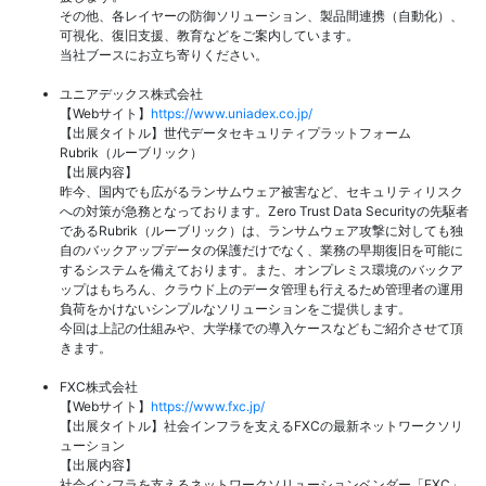
その他、各レイヤーの防御ソリューション、製品間連携（自動化）、
可視化、復旧支援、教育などをご案内しています。
当社ブースにお立ち寄りください。
ユニアデックス株式会社
【Webサイト】
https://www.uniadex.co.jp/
【出展タイトル】世代データセキュリティプラットフォーム
Rubrik（ルーブリック）
【出展内容】
昨今、国内でも広がるランサムウェア被害など、セキュリティリスク
への対策が急務となっております。Zero Trust Data Securityの先駆者
であるRubrik（ルーブリック）は、ランサムウェア攻撃に対しても独
自のバックアップデータの保護だけでなく、業務の早期復旧を可能に
するシステムを備えております。また、オンプレミス環境のバックア
ップはもちろん、クラウド上のデータ管理も行えるため管理者の運用
負荷をかけないシンプルなソリューションをご提供します。
今回は上記の仕組みや、大学様での導入ケースなどもご紹介させて頂
きます。
FXC株式会社
【Webサイト】
https://www.fxc.jp/
【出展タイトル】社会インフラを支えるFXCの最新ネットワークソリ
ューション
【出展内容】
社会インフラを支えるネットワークソリューションベンダー「FXC」