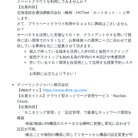
イベートクラウドを利用してみませんか？
【出展内容】
北海道総合通信網株式会社（略称：HOTnet「ホットネット」）と申
します。
さて、プライベートクラウド利用やＤａａＳに興味はございません
か？
サーバＯＳを活用した安価なＶＤＩや、クライアントＯＳを用いて既
存に近い環境でのＶＤＩなど、お客様個々の運用ニーズに合わせて提
供している事例を元にご提案させて頂きます。
個人で持っている端末を活用したBYODと仮想デスクトップ
仮想デスクトップを始める為の学内のＮＷ設計や考慮箇所
空いているＶＤＩ環境を自習用として活用する授業予約システ
ム
お気軽にお立ちより下さい！
ディーリンクジャパン株式会社
【Webサイト】
https://www.dlink-jp.com/
【出展タイトル】クラウド型ネットワーク管理サービス「Nuclias
Cloud」
【出展内容】
・「モニタリング管理」と「設定管理」で最適なネットワーク環境を
構築
‐有線/無線LAN機器のステータスを瞬時に把握し変化に合わせて
設定が可能。
‐拠点ごとや個別の機器に対してリモートから機器の設定変更が可