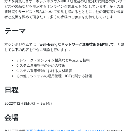
方々を募集します．本シンポジウムやIOT研究会の研究分野に関連の深いサー
ビスや製品などを展示するオンライン企業展示も予定しています．多くの最
新研究やサービス・製品について知見を深めるとともに，他の研究者や出展
者と交流を深めて頂きたく，多くの皆様のご参加をお待ちしています．
テーマ
本シンポジウムでは「
well-beingなネットワーク運用技術を目指して
」と題
して以下の内容を中心に議論を行います．
テレワーク・オンライン授業などを支える技術
システム運用管理のための技術
システム運用管理における人材教育
その他，システムの運用管理・ICTに関する話題
日程
2022年12月8日(木) ～ 9日(金)
会場