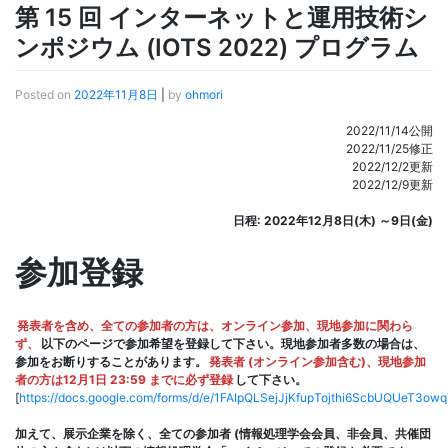
第 15 回 インターネットと運用技術シ
ンポジウム (IOTS 2022) プログラム
Posted on
2022年11月8日
|
by
ohmori
2022/11/14公開
2022/11/25修正
2022/12/2更新
2022/12/9更新
日程: 2022年12月8日(木) ～9日(金)
参加登録
発表者を含め、全ての参加者の方は、オンライン参加、現地参加に関わら
ず、
以下のページで参加希望を登録して下さい。現地参加者多数の場合は、
参加をお断りすることがあります。
発表者 (オンライン参加含む)、現地参加
者の方は12月1日 23:59 までに必ず登録
して下さい。
[
https://docs.google.com/forms/d/e/1FAIpQLSejJjKfupTojthi6ScbUQUeT3
加えて、展示企業を除く、全ての参加者 (情報処理学会会員、非会員、共催団