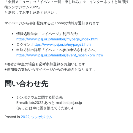
「会員メニュー」→「イベント一覧・申し込み」→「インターネットと運用技
術シンポジウム2022」
と選択してお申し込みください．
マイページから参加登録するとZoomの情報が通知されます．
情報処理学会「マイページ」利用方法:
https://www.ipsj.or.jp/member/mypage_index.html
ログイン:
https://www.ipsj.or.jp/mypage2.html
申込方法の詳細「イベントへ参加申込される方へ」：
https://www.ipsj.or.jp/member/event_moshikomi.html
※著者が学生の場合も必ず参加登録をお願いします．
※参加費の支払いもマイページからの手続きとなります．
問い合わせ先
シンポジウムに関する照会先
E-mail: iots2022 あっと mail.iot.ipsj.or.jp
(あっと は＠に置き換えてください)
Posted in
2022
,
シンポジウム