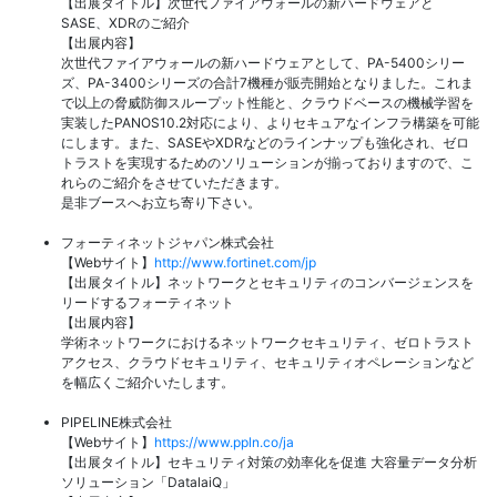
【出展タイトル】次世代ファイアウォールの新ハードウェアと
SASE、XDRのご紹介
【出展内容】
次世代ファイアウォールの新ハードウェアとして、PA-5400シリー
ズ、PA-3400シリーズの合計7機種が販売開始となりました。これま
で以上の脅威防御スループット性能と、クラウドベースの機械学習を
実装したPANOS10.2対応により、よりセキュアなインフラ構築を可能
にします。また、SASEやXDRなどのラインナップも強化され、ゼロ
トラストを実現するためのソリューションが揃っておりますので、こ
れらのご紹介をさせていただきます。
是非ブースへお立ち寄り下さい。
フォーティネットジャパン株式会社
【Webサイト】
http://www.fortinet.com/jp
【出展タイトル】ネットワークとセキュリティのコンバージェンスを
リードするフォーティネット
【出展内容】
学術ネットワークにおけるネットワークセキュリティ、ゼロトラスト
アクセス、クラウドセキュリティ、セキュリティオペレーションなど
を幅広くご紹介いたします。
PIPELINE株式会社
【Webサイト】
https://www.ppln.co/ja
【出展タイトル】セキュリティ対策の効率化を促進 大容量データ分析
ソリューション「DatalaiQ」