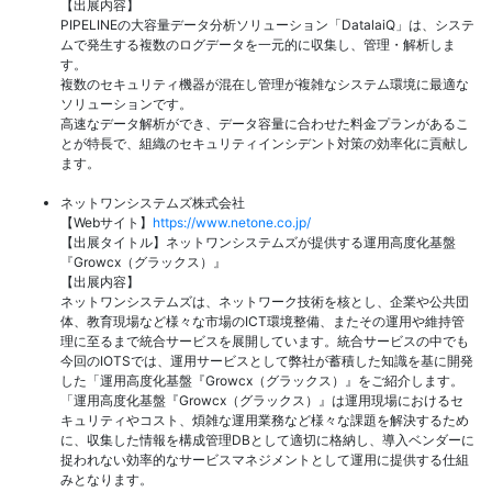
【出展内容】
PIPELINEの大容量データ分析ソリューション「DatalaiQ」は、システ
ムで発生する複数のログデータを一元的に収集し、管理・解析しま
す。
複数のセキュリティ機器が混在し管理が複雑なシステム環境に最適な
ソリューションです。
高速なデータ解析ができ、データ容量に合わせた料金プランがあるこ
とが特長で、組織のセキュリティインシデント対策の効率化に貢献し
ます。
ネットワンシステムズ株式会社
【Webサイト】
https://www.netone.co.jp/
【出展タイトル】ネットワンシステムズが提供する運用高度化基盤
『Growcx（グラックス）』
【出展内容】
ネットワンシステムズは、ネットワーク技術を核とし、企業や公共団
体、教育現場など様々な市場のICT環境整備、またその運用や維持管
理に至るまで統合サービスを展開しています。統合サービスの中でも
今回のIOTSでは、運用サービスとして弊社が蓄積した知識を基に開発
した「運用高度化基盤『Growcx（グラックス）』をご紹介します。
「運用高度化基盤『Growcx（グラックス）』は運用現場におけるセ
キュリティやコスト、煩雑な運用業務など様々な課題を解決するため
に、収集した情報を構成管理DBとして適切に格納し、導入ベンダーに
捉われない効率的なサービスマネジメントとして運用に提供する仕組
みとなります。