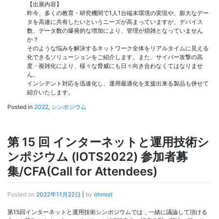
【出展内容】
昨今、多くの教育・研究機関で1人1台端末環境の実現や、膨大なデー
タを高速に共有したいというニーズが高まっていますが、デバイス
数、データ数の爆発的な増加により、管理が煩雑となっていません
か？
そのような悩みを解決するネットワーク全体をリアルタイムに見える
化できるソリューションをご紹介します。また、サイバー攻撃の高
度・複雑化により、様々な脅威にも日々向き合わなくてはなりませ
ん。
インシデント対応を迅速化し、運用最適化を支援出来る製品も併せて
紹介いたします。
Posted in
2022
,
シンポジウム
第 15 回 インターネットと運用技術シ
ンポジウム (IOTS2022) 参加者募
集/CFA(Call for Attendees)
Posted on
2022年11月22日
|
by
ohmori
第15回インターネットと運用技術シンポジウムでは，一緒に議論して頂ける