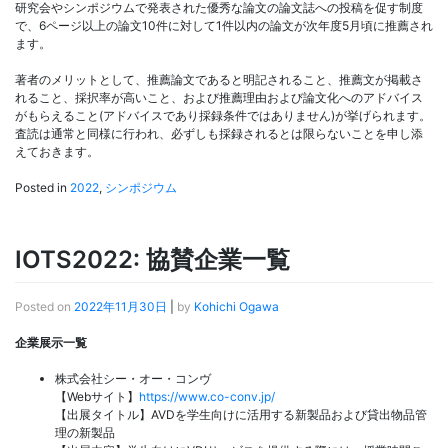
研究会やシンポジウムで発表された優秀な論文の論文誌への投稿を促す制度
で、6ページ以上の論文10件に対して1件以内の論文が次年度5月頃に推薦され
ます。
著者のメリットとして、推薦論文であると明記されること、推薦文が掲載さ
れること、採択率が高いこと、および推薦理由および論文化へのアドバイス
がもらえること(アドバイスであり採録条件ではありません)が挙げられます。
査読は通常と同様に行われ、必ずしも採録されるとは限らないことを申し添
えておきます。
Posted in
2022
,
シンポジウム
IOTS2022: 協賛企業一覧
Posted on
2022年11月30日
|
by
Kohichi Ogawa
企業展示一覧
株式会社シー・オー・コンヴ
【Webサイト】
https://www.co-conv.jp/
【出展タイトル】AVDを学生向けに活用する新製品および貸出物品管
理の新製品