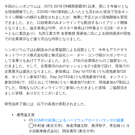
今回のシンポジウムは、IOTS 2019 (沖縄県那覇市) 以来、実に 3 年振りとな
る現地開催でした。COVID-19の第8波に入ったとも言われた状況で完全オン
ライン開催への移行も懸念されましたが、無事に予定どおり現地開催を実現
できました。また、口頭発表のみオンラインでも配信するハイブリッド開催
となりました。論文発表は10件、ポスター発表は13件集まり (口頭・ポスタ
ーともに査読あり)、九州工業大学 名誉教授 尾家祐二氏による招待講演や現地
での企業展示など盛り沢山な内容となりました。
シンポジウムではお馴染みの企業協賛による冠賞として、今年もアラクサラ
ネットワークス株式会社様と株式会社シー・オー・コンヴ様がスポンサーと
して名乗りをあげて下さいました。また、21社の企業様からのご協賛をいた
だきました。そして、企業展示のみのセッションを2つ追加で設け、現地での
企業展示は盛況となりました。参加者は、Day 1が157名 (うち現地参加120
名、オンライン参加37名)、Day 2が153名(うち現地参加114名、オンライン
参加39名)で、2日とおして186名(うち一般参加112名)で、現地参加が7割以上
でした。現地ならびにオンラインでご参加いただきました皆様、ご協賛頂き
ました皆様、ありがとうございました。
研究会終了後には、以下の各賞が表彰されました。
優秀論文賞
(7)
ECMPの拡張によるハードウェアロードバランサの提案
◯中村遼 (東京大学)、海老澤健太郎、奥澤智子、李忠翰 (トヨ
タ自動車株式会社)、関谷勇司 (東京大学)