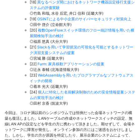
[18]
異なるベンダ間におけるネットワーク機器設定移行支援シ
ステムの評価実験
◎竹島 和哉, 水谷 后宏, 井口 信和 (近畿大学)
[19]
OSINTによる中小企業のサイバーセキュリティ対策向上
◎田中 啓介 (立命館大学)
[20]
複数OpenFlowスイッチ環境のフロー統計情報を用いた横
展開検知手法の検討
◎福原 悠真 (大分大学)
[21]
Slackを用いて学習状況の可視化を可能とするネットワー
ク演習支援システムの提案
◎宮城 勝 (近畿大学)
[22]
Furm: 家具移動アプリケーションの提案
◎辻永 泰輔 (北海道情報大学)
[23]
WebAssemblyを用いたプログラマブルなソフトウェアス
イッチの開発
◎着本 光大 (近畿大学)
[24]
個人に特化した名前解決制御のための安全情報提案システ
ムの実現手法の検討
◎田村 京香 (筑波大学)
今回は、コロナ渦以前のシンポジウムでは恒例だった会場ネットワークの構
築も復活しました。LANケーブルの作成やネットワークスイッチの設定、無
線LAN APの設定などを学生の方に携わって頂きました。期せずして、会場ネ
ットワークに障害が発生し、オンライン参加の方にはご迷惑をおかけしまし
た。しかし、学生の方が原因を特定したり、展示企業のシステムによって、