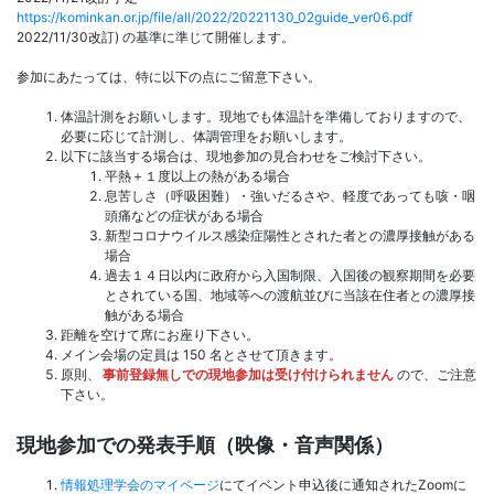
https://kominkan.or.jp/file/all/2022/20221130_02guide_ver06.pdf
2022/11/30改訂) の基準に準じて開催します。
参加にあたっては、特に以下の点にご留意下さい。
体温計測をお願いします。現地でも体温計を準備しておりますので、
必要に応じて計測し、体調管理をお願いします。
以下に該当する場合は、現地参加の見合わせをご検討下さい。
平熱＋１度以上の熱がある場合
息苦しさ（呼吸困難）・強いだるさや、軽度であっても咳・咽
頭痛などの症状がある場合
新型コロナウイルス感染症陽性とされた者との濃厚接触がある
場合
過去１４日以内に政府から入国制限、入国後の観察期間を必要
とされている国、地域等への渡航並びに当該在住者との濃厚接
触がある場合
距離を空けて席にお座り下さい。
メイン会場の定員は 150 名とさせて頂きます。
原則、
事前登録無しでの現地参加は受け付けられません
ので、ご注意
下さい。
現地参加での発表手順（映像・音声関係）
情報処理学会のマイページ
にてイベント申込後に通知されたZoomに