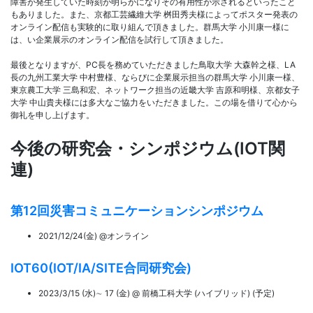
障害が発生していた時刻が明らかになりその有用性が示されるといったこと
もありました。また、京都工芸繊維大学 桝田秀夫様によってポスター発表の
オンライン配信も実験的に取り組んで頂きました。群馬大学 小川康一様に
は、い企業展示のオンライン配信を試行して頂きました。
最後となりますが、PC長を務めていただきました鳥取大学 大森幹之様、LA
長の九州工業大学 中村豊様、ならびに企業展示担当の群馬大学 小川康一様、
東京農工大学 三島和宏、ネットワーク担当の近畿大学 吉原和明様、京都女子
大学 中山貴夫様には多大なご協力をいただきました。この場を借りて心から
御礼を申し上げます。
今後の研究会・シンポジウム(IOT関
連)
第12回災害コミュニケーションシンポジウム
2021/12/24(金) @オンライン
IOT60(IOT/IA/SITE合同研究会)
2023/3/15 (水)∼ 17 (金) @ 前橋工科大学 (ハイブリッド) (予定)