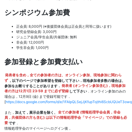
シンポジウム参加費
正会員: 8,000円 (※後援団体会員は正会員と同等に扱います)
研究会登録会員: 3,000円
ジュニア会員/学生会員/共催団体: 無料
非会員: 12,000円
学生非会員: 1,000円
参加登録と参加費支払い
発表者を含め，全ての参加者の方は、オンライン参加、現地参加に関わら
ず
，以下のページで参加希望を登録して下さい．現地参加者多数の場合は、
参加をお断りすることがあります．
発表者 (オンライン参加含む)，現地参加
者の方は12月1日 23:59 までに必ず登録
して下さい
．オンライン参加のみの
場合は，12月9日 (金) まで登録可能です．
[
https://docs.google.com/forms/d/e/1FAIpQLSejJjKfupTojthi6ScbUQUeT3
また，
加えて，展示企業を除く、
全ての参加者 (情報処理学会会員，非会
員，共催団体の方も含む) は以下の情報処理学会「マイページ」での登録も必
要
です
．
情報処理学会のマイページへログイン後，