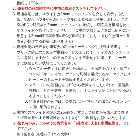
接続して下さい。
発表前の休憩時間等に事前に接続テストをして下さい
。
現地会場では、スライドはZoomミーティングを介して表示するた
め、VGAケーブルやHDMIケーブルによる接続は利用しません。ご自
身のPCで研究会のZoomミーティングに接続し、画面共有機能を使っ
てスライドを操作してください。（会場のプロジェクタには研究会が
用意するZoom画面表示用のPCが接続されており、そちらは個々の発
表者が操作する必要はありません）
現地会場の発表者が研究会のZoomミーティングに接続する際は、ハ
ウリング防止のため必ず最初の「どのようにオーディオカンファレン
スに参加しますか？」の画面でボタンを選択せずに閉じて、オーディ
オに接続しない状態にしてください。
誤ってオーディオに接続した場合は、画面左下のマイク型アイ
コンの「オーディオ」ボタンで切断を選択するか、マイクとス
ピーカーのミュートを徹底するようお願いします。
スライド中の動画などでPCから音声を出したい時は、画面共
有時に「音声を共有」を選択し、オンライン側にも音声が伝わ
るようにしてください
発表者自身の音声は、会場のハンドマイクの出力からオンライ
ン側に配信されます。
現地でのスライドの提示にZoomを介すことで操作から表示まで多少
の遅延が発生する可能性がありますが、ご理解をお願いいたします。
発表時のみ、Zoomでの表示名を 「[発表者] 氏名([所属組織])」
とし
て下さい。
例: [発表者] 処理花子 (△△大学)