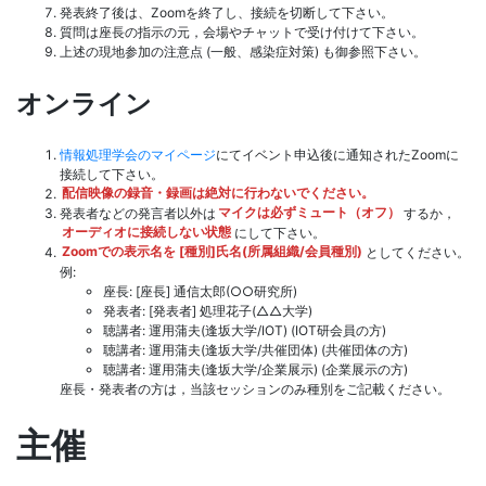
発表終了後は、Zoomを終了し、接続を切断して下さい。
質問は座長の指示の元，会場やチャットで受け付けて下さい。
上述の現地参加の注意点 (一般、感染症対策) も御参照下さい。
オンライン
情報処理学会のマイページ
にてイベント申込後に通知されたZoomに
接続して下さい。
配信映像の録音・録画は絶対に行わないでください。
発表者などの発言者以外は
マイクは必ずミュート（オフ）
するか，
オーディオに接続しない状態
にして下さい。
Zoomでの表示名を [種別]氏名(所属組織/会員種別)
としてください。
例:
座長: [座長] 通信太郎(○○研究所)
発表者: [発表者] 処理花子(△△大学)
聴講者: 運用蒲夫(逢坂大学/IOT) (IOT研会員の方)
聴講者: 運用蒲夫(逢坂大学/共催団体) (共催団体の方)
聴講者: 運用蒲夫(逢坂大学/企業展示) (企業展示の方)
座長・発表者の方は，当該セッションのみ種別をご記載ください。
主催