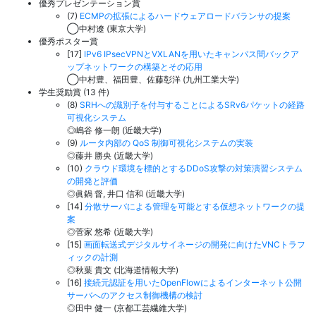
優秀プレゼンテーション賞
(7)
ECMPの拡張によるハードウェアロードバランサの提案
◯中村遼 (東京大学)
優秀ポスター賞
[17]
IPv6 IPsecVPNとVXLANを用いたキャンパス間バックア
ップネットワークの構築とその応用
◯中村豊、福田豊、佐藤彰洋 (九州工業大学)
学生奨励賞 (13 件)
(8)
SRHへの識別子を付与することによるSRv6パケットの経路
可視化システム
◎嶋谷 修一朗 (近畿大学)
(9)
ルータ内部の QoS 制御可視化システムの実装
◎藤井 勝央 (近畿大学)
(10)
クラウド環境を標的とするDDoS攻撃の対策演習システム
の開発と評価
◎眞鍋 督, 井口 信和 (近畿大学)
[14]
分散サーバによる管理を可能とする仮想ネットワークの提
案
◎菅家 悠希 (近畿大学)
[15]
画面転送式デジタルサイネージの開発に向けたVNCトラフ
ィックの計測
◎秋葉 貴文 (北海道情報大学)
[16]
接続元認証を用いたOpenFlowによるインターネット公開
サーバへのアクセス制御機構の検討
◎田中 健一 (京都工芸繊維大学)