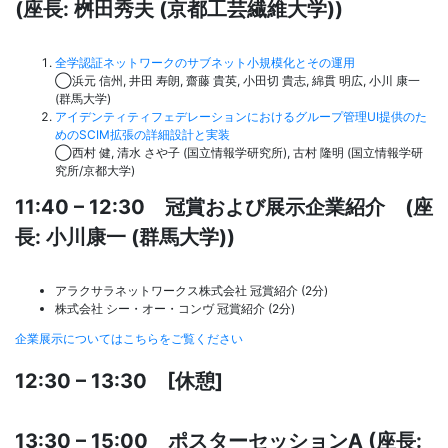
(座長: 桝田秀夫 (京都工芸繊維大学))
全学認証ネットワークのサブネット小規模化とその運用
◯浜元 信州, 井田 寿朗, 齋藤 貴英, 小田切 貴志, 綿貫 明広, 小川 康一
(群馬大学)
アイデンティティフェデレーションにおけるグループ管理UI提供のた
めのSCIM拡張の詳細設計と実装
◯西村 健, 清水 さや子 (国立情報学研究所), 古村 隆明 (国立情報学研
究所/京都大学)
11:40 – 12:30 冠賞および展示企業紹介 (座
長: 小川康一 (群馬大学))
アラクサラネットワークス株式会社 冠賞紹介 (2分)
株式会社 シー・オー・コンヴ 冠賞紹介 (2分)
企業展示についてはこちらをご覧ください
12:30 – 13:30 [休憩]
13:30 – 15:00 ポスターセッションA (座長: