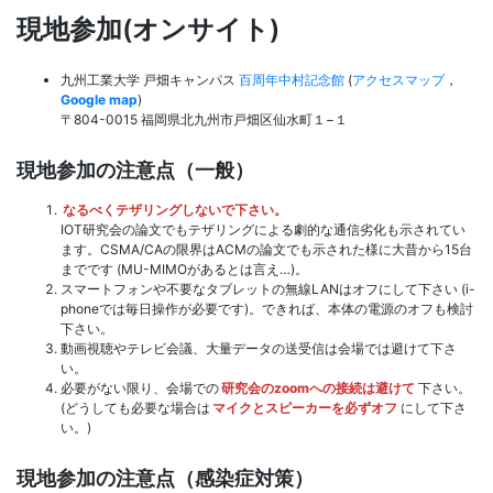
現地参加(オンサイト)
九州工業大学 戸畑キャンパス
百周年中村記念館
(
アクセスマップ
，
Google map
)
〒804-0015 福岡県北九州市戸畑区仙水町１−１
現地参加の注意点（一般）
なるべくテザリングしないで下さい。
IOT研究会の論文でもテザリングによる劇的な通信劣化も示されてい
ます。CSMA/CAの限界はACMの論文でも示された様に大昔から15台
までです (MU-MIMOがあるとは言え…)。
スマートフォンや不要なタブレットの無線LANはオフにして下さい (i-
phoneでは毎日操作が必要です)。できれば、本体の電源のオフも検討
下さい。
動画視聴やテレビ会議、大量データの送受信は会場では避けて下さ
い。
必要がない限り、会場での
研究会のzoomへの接続は避けて
下さい。
(どうしても必要な場合は
マイクとスピーカーを必ずオフ
にして下さ
い。)
現地参加の注意点（感染症対策）