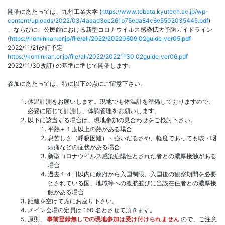
開催にあたっては、九州工業大学 (
https://www.tobata.kyutech.ac.jp/wp-
content/uploads/2022/03/4aaad3ee261b75eda84c6e5502035445.pdf
)
、ならびに、公民館における新型コロナウイルス感染拡大予防ガイドライン
(
https://kominkan.or.jp/file/all/2022/20220609_02guide_ver05.pdf
2022/11/21改訂予定
https://kominkan.or.jp/file/all/2022/20221130_02guide_ver06.pdf
2022/11/30改訂) の基準に準じて開催します。
参加にあたっては、特に以下の点にご留意下さい。
体温計測をお願いします。現地でも体温計を準備しておりますので、
必要に応じて計測し、体調管理をお願いします。
以下に該当する場合は、現地参加の見合わせをご検討下さい。
平熱＋１度以上の熱がある場合
息苦しさ（呼吸困難）・強いだるさや、軽度であっても咳・咽
頭痛などの症状がある場合
新型コロナウイルス感染症陽性とされた者との濃厚接触がある
場合
過去１４日以内に政府から入国制限、入国後の観察期間を必要
とされている国、地域等への渡航並びに当該在住者との濃厚接
触がある場合
距離を空けて席にお座り下さい。
メイン会場の定員は 150 名とさせて頂きます。
原則、
事前登録無しでの現地参加は受け付けられません
ので、ご注意