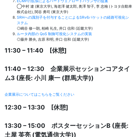
ECMPの拡張によるハードウェアロードバランサの提案
◯中村 遼 (東京大学), 海老澤 健太郎, 奥澤 智子, 李 忠翰 (トヨタ自動車
株式会社), 関谷 勇司 (東京大学)
SRHへの識別子を付与することによるSRv6パケットの経路可視化シ
ステム
◎嶋谷 修一朗, 柏崎 礼生, 井口 信和 (近畿大学)
ルータ内部の QoS 制御可視化システムの実装
◎藤井 勝央, 吉原 和明, 井口 信和 (近畿大学)
11:30 – 11:40 [休憩]
11:40 – 12:30 企業展示セッションコアタイ
ム3 (座長: 小川 康一 (群馬大学))
企業展示についてはこちらをご覧ください
12:30 – 13:30 [休憩]
13:30 – 15:00 ポスターセッションB (座長:
土屋 英亮 (電気通信大学))