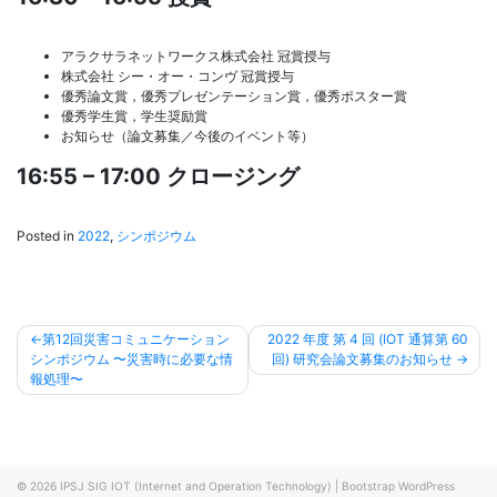
アラクサラネットワークス株式会社 冠賞授与
株式会社 シー・オー・コンヴ 冠賞授与
優秀論文賞，優秀プレゼンテーション賞，優秀ポスター賞
優秀学生賞，学生奨励賞
お知らせ（論文募集／今後のイベント等）
16:55 – 17:00 クロージング
Posted in
2022
,
シンポジウム
投
第12回災害コミュニケーション
2022 年度 第 4 回 (IOT 通算第 60
シンポジウム 〜災害時に必要な情
回) 研究会論文募集のお知らせ
稿
報処理〜
ナ
ビ
ゲ
© 2026
IPSJ SIG IOT (Internet and Operation Technology)
|
Bootstrap WordPress