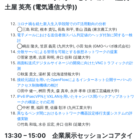
土屋 英亮 (電気通信大学))
コロナ禍を経た新入生入学段階でのIT活用動向の分析
◯三島 和宏, 根本 貴弘, 長島 和平, 青山 茂義 (東京農工大学)
電子メールにおける送信者側スパム判定値のヘッダ付加に関する一検
討
◯嶋吉 隆夫, 笠原 義晃 (九州大学), 小田 知央 (GMOペパボ株式会社)
分散サーバによる管理を可能とする仮想ネットワークの提案
◎菅家 悠希, 吉原 和明, 井口 信和 (近畿大学)
画面転送式デジタルサイネージの開発に向けたVNCトラフィックの計
測
◎秋葉 貴文, 湯村 翼 (北海道情報大学)
接続元認証を用いたOpenFlowによるインターネット公開サーバへの
アクセス制御機構の検討
◎田中 健一, 桝田 秀夫, 森 真幸, 永井 孝幸 (京都工芸繊維大学)
IPv6 IPsecVPNとVXLANを用いたキャンパス間バックアップネットワ
ークの構築とその応用
◯中村 豊, 福田 豊, 佐藤 彰洋 (九州工業大学)
異なるベンダ間におけるネットワーク機器設定移行支援システムの評
価実験
◎竹島 和哉, 水谷 后宏, 井口 信和 (近畿大学)
13:30 – 15:00 企業展示セッションコアタイ