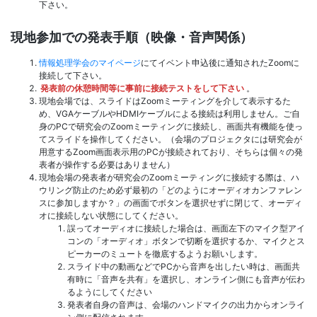
下さい。
現地参加での発表手順（映像・音声関係）
情報処理学会のマイページ
にてイベント申込後に通知されたZoomに
接続して下さい。
発表前の休憩時間等に事前に接続テストをして下さい
。
現地会場では、スライドはZoomミーティングを介して表示するた
め、VGAケーブルやHDMIケーブルによる接続は利用しません。ご自
身のPCで研究会のZoomミーティングに接続し、画面共有機能を使っ
てスライドを操作してください。（会場のプロジェクタには研究会が
用意するZoom画面表示用のPCが接続されており、そちらは個々の発
表者が操作する必要はありません）
現地会場の発表者が研究会のZoomミーティングに接続する際は、ハ
ウリング防止のため必ず最初の「どのようにオーディオカンファレン
スに参加しますか？」の画面でボタンを選択せずに閉じて、オーディ
オに接続しない状態にしてください。
誤ってオーディオに接続した場合は、画面左下のマイク型アイ
コンの「オーディオ」ボタンで切断を選択するか、マイクとス
ピーカーのミュートを徹底するようお願いします。
スライド中の動画などでPCから音声を出したい時は、画面共
有時に「音声を共有」を選択し、オンライン側にも音声が伝わ
るようにしてください
発表者自身の音声は、会場のハンドマイクの出力からオンライ