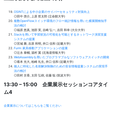
OSINTによる中小企業のサイバーセキュリティ対策向上
◎田中 啓介, 上原 哲太郎 (立命館大学)
複数OpenFlowスイッチ環境のフロー統計情報を用いた横展開検知手
法の検討
◎福原 悠真, 池部 実, 吉崎 弘一, 吉田 和幸 (大分大学)
Slackを用いて学習状況の可視化を可能とするネットワーク演習支援
システムの提案
◎宮城 勝, 吉原 和明, 井口 信和 (近畿大学)
Furm: 家具移動アプリケーションの提案
◎辻永 泰輔, 湯村 翼 (北海道情報大学)
WebAssemblyを用いたプログラマブルなソフトウェアスイッチの開発
◎着本 光大, 柏崎 礼生, 井口 信和 (近畿大学)
個人に特化した名前解決制御のための安全情報提案システムの実現手
法の検討
◎田村 京香, 太田 弘樹, 佐藤 聡 (筑波大学)
13:30 – 15:00 企業展示セッションコアタイ
ム4
企業展示についてはこちらをご覧ください