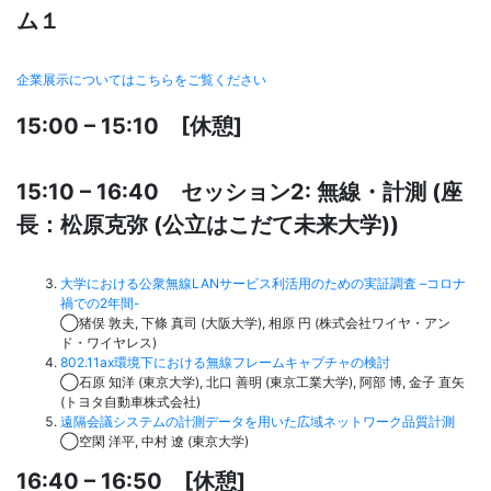
ム１
企業展示についてはこちらをご覧ください
15:00 – 15:10 [休憩]
15:10 – 16:40 セッション2: 無線・計測 (座
長：松原克弥 (公立はこだて未来大学))
大学における公衆無線LANサービス利活用のための実証調査 –
コロナ
禍での2年間-
◯猪俣 敦夫, 下條 真司 (大阪大学), 相原 円 (株式会社ワイヤ・アン
ド・ワイヤレス)
802.11ax環境下における無線フレームキャプチャの検討
◯石原 知洋 (東京大学), 北口 善明 (東京工業大学), 阿部 博, 金子 直矢
(トヨタ自動車株式会社)
遠隔会議システムの計測データを用いた広域ネットワーク品質計測
◯空閑 洋平, 中村 遼 (東京大学)
16:40 – 16:50 [休憩]