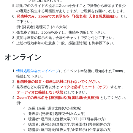
ン側に配信されます。
現地でのスライドの提示にZoomを介すことで操作から表示まで多少
の遅延が発生する可能性がありますが、ご理解をお願いいたします。
発表時のみ、Zoomでの表示名を 「[発表者] 氏名([所属組織])」
とし
て下さい。
例: [発表者] 処理花子 (△△大学)
発表終了後は、Zoomを終了し、接続を切断して下さい。
質問は座長の指示の元，会場やチャットで受け付けて下さい。
上述の現地参加の注意点 (一般、感染症対策) も御参照下さい。
オンライン
情報処理学会のマイページ
にてイベント申込後に通知されたZoomに
接続して下さい。
配信映像の録音・録画は絶対に行わないでください。
発表者などの発言者以外は
マイクは必ずミュート（オフ）
するか，
オーディオに接続しない状態
にして下さい。
Zoomでの表示名を [種別]氏名(所属組織/会員種別)
としてください。
例:
座長: [座長] 通信太郎(○○研究所)
発表者: [発表者] 処理花子(△△大学)
聴講者: 運用蒲夫(逢坂大学/IOT) (IOT研会員の方)
聴講者: 運用蒲夫(逢坂大学/共催団体) (共催団体の方)
聴講者: 運用蒲夫(逢坂大学/企業展示) (企業展示の方)