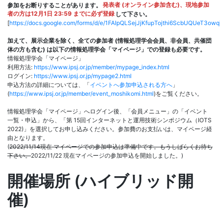
参加をお断りすることがあります。
発表者 (オンライン参加含む)、現地参加
者の方は12月1日 23:59 までに必ず登録
して下さい。
[
https://docs.google.com/forms/d/e/1FAIpQLSejJjKfupTojthi6ScbUQUeT3
加えて、展示企業を除く、全ての参加者 (情報処理学会会員、非会員、共催団
体の方も含む) は以下の情報処理学会「マイページ」での登録も必要です。
情報処理学会「マイページ」
利用方法:
https://www.ipsj.or.jp/member/mypage_index.html
ログイン:
https://www.ipsj.or.jp/mypage2.html
申込方法の詳細については、「
イベントへ参加申込される方へ
」
(
https://www.ipsj.or.jp/member/event_moshikomi.html
)をご覧ください。
情報処理学会「マイページ」へログイン後、「会員メニュー」の「イベント
一覧・申込」から、「第 15回インターネットと運用技術シンポジウム（IOTS
2022)」を選択してお申し込みください。参加費のお支払いは、マイページ経
由となります。
(
2022/11/14現在 マイページでの参加申込は準備中です。もうしばらくお待ち
下さい。
2022/11/22 現在マイページの参加申込を開始しました。)
開催場所 (ハイブリッド開
催)